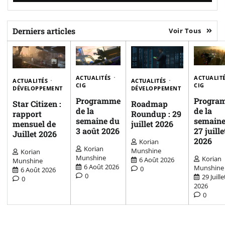
Derniers articles
Voir Tous
ACTUALITÉS
ACTUALIT
ACTUALITÉS
ACTUALITÉS
CIG
CIG
DÉVELOPPEMENT
DÉVELOPPEMENT
Programme
Progra
Star Citizen :
Roadmap
de la
de la
rapport
Roundup : 29
semaine du
semaine
mensuel de
juillet 2026
3 août 2026
27 juille
Juillet 2026
2026
Korian
Korian
Munshine
Korian
Munshine
Korian
6 Août 2026
Munshine
6 Août 2026
Munshine
0
6 Août 2026
0
29 Juille
0
2026
0