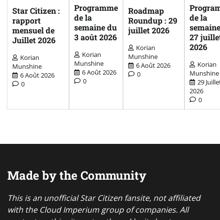
Programme
Progra
Star Citizen :
Roadmap
de la
de la
rapport
Roundup : 29
semaine du
semaine
mensuel de
juillet 2026
3 août 2026
27 juille
Juillet 2026
2026
Korian
Korian
Munshine
Korian
Munshine
Korian
6 Août 2026
Munshine
6 Août 2026
Munshine
0
6 Août 2026
0
29 Juille
0
2026
0
Made by the Community
This is an unofficial Star Citizen fansite, not affiliated
with the Cloud Imperium group of companies. All