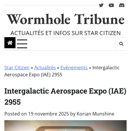
Skip
twitter
youtube
Disc
to
Wormhole Tribune
content
ACTUALITÉS ET INFOS SUR STAR CITIZEN
Star Citizen
»
Actualités
»
Evénements
»
Intergalactic
Aerospace Expo (IAE) 2955
Intergalactic Aerospace Expo (IAE)
2955
Posted on
19 novembre 2025
by
Korian Munshine