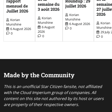
rapport
Roundup : 29
semaine du
semaine
mensuel de
juillet 2026
3 août 2026
27 juille
Juillet 2026
2026
Korian
Korian
Munshine
Korian
Munshine
Korian
6 August 2026
Munshine
6 August
Munshine
0
6 August 2026
2026
29 July 
0
0
0
Made by the Community
This is an unofficial Star Citizen fansite, not affiliated
with the Cloud Imperium group of companies. All
content on this site not authored by its host or users
are property of their respective owners.