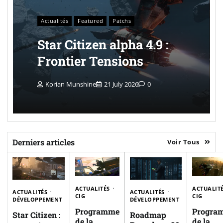
Actualités
Featured
Patchs
Star Citizen alpha 4.9 :
Frontier Tensions
Korian Munshine
21 July 2026
0
Derniers articles
Voir Tous
ACTUALITÉS
ACTUALIT
ACTUALITÉS
ACTUALITÉS
CIG
CIG
DÉVELOPPEMENT
DÉVELOPPEMENT
Programme
Progra
Star Citizen :
Roadmap
de la
de la