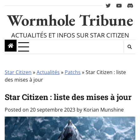
Skip
twitter
youtube
Disc
to
Wormhole Tribune
content
ACTUALITÉS ET INFOS SUR STAR CITIZEN
Star Citizen
»
Actualités
»
Patchs
»
Star Citizen : liste
des mises à jour
Star Citizen : liste des mises à jour
Posted on
20 septembre 2023
by
Korian Munshine