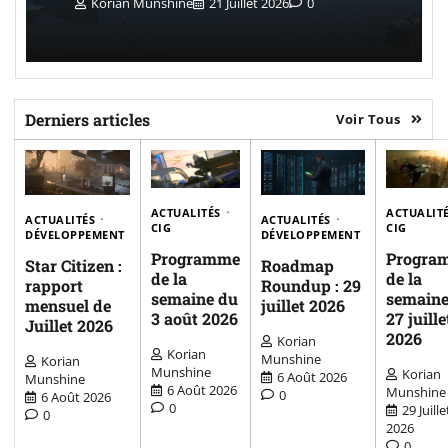
Korian Munshine
21 Juillet 2026
0
Derniers articles
Voir Tous
ACTUALITÉS
ACTUALIT
ACTUALITÉS
ACTUALITÉS
CIG
CIG
DÉVELOPPEMENT
DÉVELOPPEMENT
Programme
Progra
Star Citizen :
Roadmap
de la
de la
rapport
Roundup : 29
semaine du
semaine
mensuel de
juillet 2026
3 août 2026
27 juille
Juillet 2026
2026
Korian
Korian
Munshine
Korian
Munshine
Korian
6 Août 2026
Munshine
6 Août 2026
Munshine
0
6 Août 2026
0
29 Juille
0
2026
0