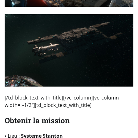
[/td_block_text_with_title][/vc_column][vc_column
width= »1/2″][td_block_text_with_title]
Obtenir la mission
⦁ Lieu :
Systeme Stanton