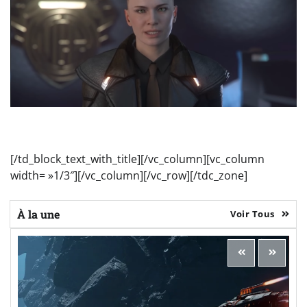
[/td_block_text_with_title][/vc_column][vc_column
width= »1/3″][/vc_column][/vc_row][/tdc_zone]
À la une
Voir Tous