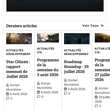
Derniers articles
Voir Tous
ACTUALITÉS
ACTUALIT
ACTUALITÉS
ACTUALITÉS
CIG
CIG
DÉVELOPPEMENT
DÉVELOPPEMENT
Programme
Progra
Star Citizen :
Roadmap
de la
de la
rapport
Roundup : 29
semaine du
semaine
mensuel de
juillet 2026
3 août 2026
27 juille
Juillet 2026
2026
Korian
Korian
Munshine
Korian
Munshine
Korian
6 Août 2026
Munshine
6 Août 2026
Munshine
0
6 Août 2026
0
29 Juille
0
2026
0