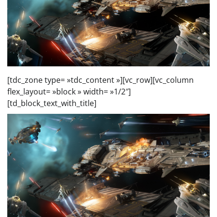
[tdc_zone type= »tdc_content »][vc_row][vc_column
flex_layout= »block » width= »1/2″]
[td_block_text_with_title]