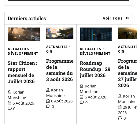
Derniers articles
Voir Tous
ACTUALITÉS
ACTUALIT
ACTUALITÉS
ACTUALITÉS
CIG
CIG
DÉVELOPPEMENT
DÉVELOPPEMENT
Programme
Progra
Star Citizen :
Roadmap
de la
de la
rapport
Roundup : 29
semaine du
semaine
mensuel de
juillet 2026
3 août 2026
27 juille
Juillet 2026
2026
Korian
Korian
Munshine
Korian
Munshine
Korian
6 Août 2026
Munshine
6 Août 2026
Munshine
0
6 Août 2026
0
29 Juille
0
2026
0