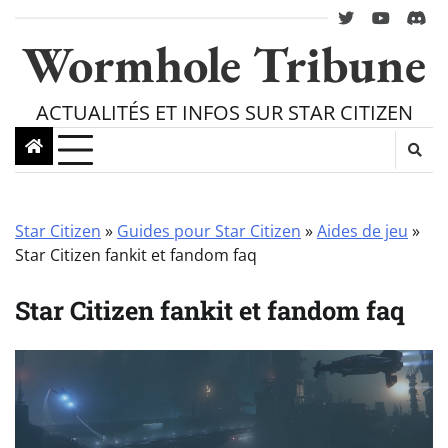
Skip
twitter
youtube
Disc
to
Wormhole Tribune
content
ACTUALITÉS ET INFOS SUR STAR CITIZEN
Star Citizen
»
Guides pour Star Citizen
»
Aides de jeu
»
Star Citizen fankit et fandom faq
Star Citizen fankit et fandom faq