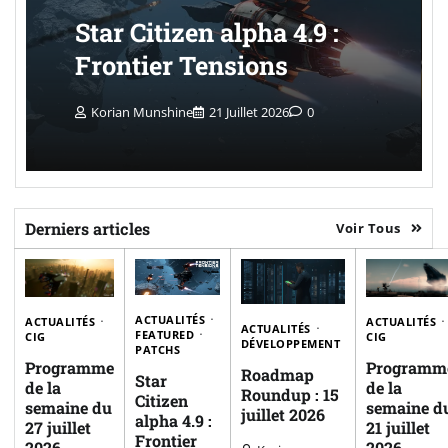
Star Citizen alpha 4.9 :
Frontier Tensions
Korian Munshine
21 Juillet 2026
0
Derniers articles
Voir Tous
ACTUALITÉS
ACTUALITÉS
ACTUALITÉS
ACTUALITÉS
FEATURED
CIG
CIG
DÉVELOPPEMENT
PATCHS
Programme
Programm
Roadmap
Star
de la
de la
Roundup : 15
Citizen
semaine du
semaine d
juillet 2026
alpha 4.9 :
27 juillet
21 juillet
Frontier
2026
2026