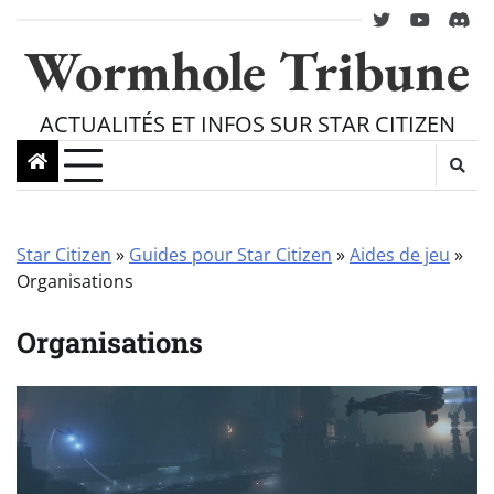
Skip
twitter
youtube
Disc
to
Wormhole Tribune
content
ACTUALITÉS ET INFOS SUR STAR CITIZEN
Star Citizen
»
Guides pour Star Citizen
»
Aides de jeu
»
Organisations
Organisations