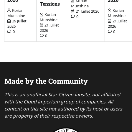
Korian
Tensions
Munshine
Korian
Korian
21 Juillet 2026
Korian
Munshine
Munshine
0
Munshine
29 Juillet
21 Juillet
21 Juillet
2026
2026
2026
0
0
0
Made by the Community
This is an unofficial Star Citizen fansite, not affiliated
with the Cloud Imperium group of companies. All
content on this site not authored by its host or users
are property of their respective owners.