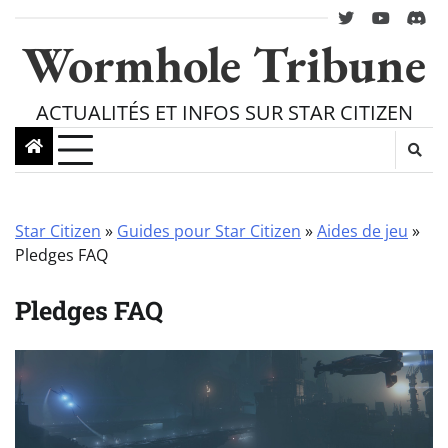
Skip
twitter
youtube
Disc
to
Wormhole Tribune
content
ACTUALITÉS ET INFOS SUR STAR CITIZEN
Star Citizen
»
Guides pour Star Citizen
»
Aides de jeu
»
Pledges FAQ
Pledges FAQ