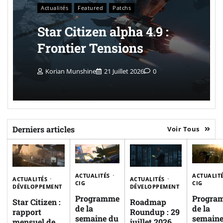
Actualités
Featured
Patchs
Star Citizen alpha 4.9 :
Frontier Tensions
Korian Munshine
21 Juillet 2026
0
Derniers articles
Voir Tous
ACTUALITÉS
ACTUALIT
ACTUALITÉS
ACTUALITÉS
CIG
CIG
DÉVELOPPEMENT
DÉVELOPPEMENT
Programme
Progra
Star Citizen :
Roadmap
de la
de la
rapport
Roundup : 29
semaine du
semaine
mensuel de
juillet 2026