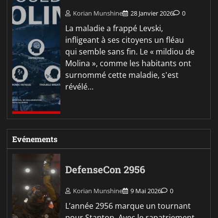
Korian Munshine
28 Janvier 2026
0
La maladie a frappé Levski,
infligeant à ses citoyens un fléau
qui semble sans fin. Le « mildiou de
Molina », comme les habitants ont
surnommé cette maladie, s'est
révélé…
Evénements
DefenseCon 2956
Korian Munshine
9 Mai 2026
0
L’année 2956 marque un tournant
pour Stanton. Avec le rapatriement