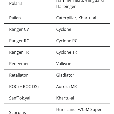
Hammerhead, Vanguard
Polaris
Harbinger
Railen
Caterpillar, Khartu-al
Ranger CV
Cyclone
Ranger RC
Cyclone RC
Ranger TR
Cyclone TR
Redeemer
Valkyrie
Retaliator
Gladiator
ROC (+ ROC DS)
Aurora MR
San’Tok.yai
Khartu-al
Hurricane, F7C-M Super
Scorpius