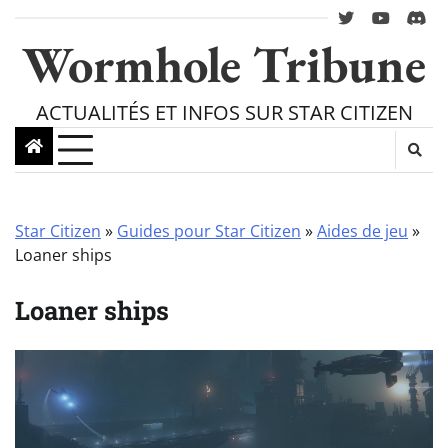
Skip
twitter
youtube
Disc
to
Wormhole Tribune
content
ACTUALITÉS ET INFOS SUR STAR CITIZEN
Star Citizen
»
Guides pour Star Citizen
»
Aides de jeu
»
Loaner ships
Loaner ships