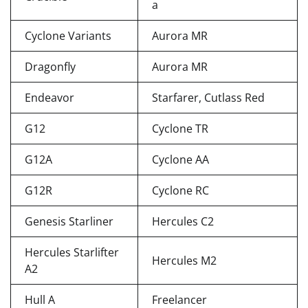
a
Cyclone Variants
Aurora MR
Dragonfly
Aurora MR
Endeavor
Starfarer, Cutlass Red
G12
Cyclone TR
G12A
Cyclone AA
G12R
Cyclone RC
Genesis Starliner
Hercules C2
Hercules Starlifter
Hercules M2
A2
Hull A
Freelancer