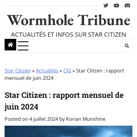
Skip
twitter
youtube
Disc
to
Wormhole Tribune
content
ACTUALITÉS ET INFOS SUR STAR CITIZEN
Star Citizen
»
Actualités
»
CIG
»
Star Citizen : rapport
mensuel de juin 2024
Star Citizen : rapport mensuel de
juin 2024
Posted on
4 juillet 2024
by
Korian Munshine