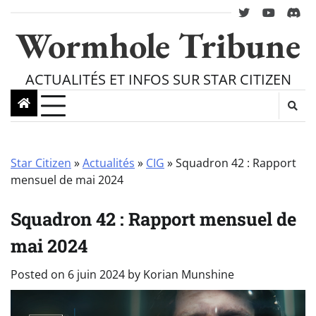
Skip
twitter
youtube
Disc
to
Wormhole Tribune
content
ACTUALITÉS ET INFOS SUR STAR CITIZEN
Star Citizen
»
Actualités
»
CIG
»
Squadron 42 : Rapport
mensuel de mai 2024
Squadron 42 : Rapport mensuel de
mai 2024
Posted on
6 juin 2024
by
Korian Munshine