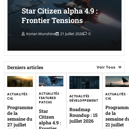
Star Citizen alpha 4.9 :
Frontier Tensions
Korian Munshine
21 Juillet 2026
0
Derniers articles
Voir Tous
ACTUALITÉS
ACTUALITÉS
ACTUALITÉS
ACTUALITÉS
FEATURED
CIG
CIG
DÉVELOPPEMENT
PATCHS
Programme
Programm
Roadmap
Star
de la
de la
Roundup : 15
Citizen
semaine du
semaine d
juillet 2026
alpha 4.9 :
27 juillet
21 juillet
Frontier