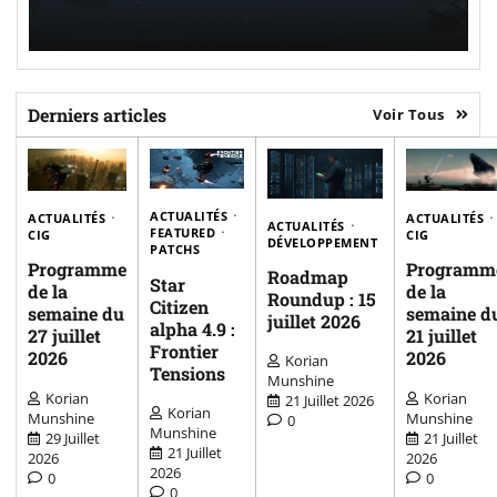
Derniers articles
Voir Tous
ACTUALITÉS
ACTUALITÉS
ACTUALITÉS
ACTUALITÉS
FEATURED
CIG
CIG
DÉVELOPPEMENT
PATCHS
Programme
Programm
Roadmap
Star
de la
de la
Roundup : 15
Citizen
semaine du
semaine d
juillet 2026
alpha 4.9 :
27 juillet
21 juillet
Frontier
2026
2026
Korian
Tensions
Munshine
Korian
Korian
21 Juillet 2026
Korian
Munshine
Munshine
0
Munshine
29 Juillet
21 Juillet
21 Juillet
2026
2026
2026
0
0
0