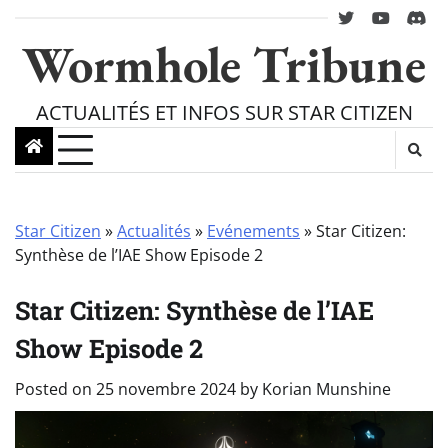
Skip
twitter
youtube
Disc
to
Wormhole Tribune
content
ACTUALITÉS ET INFOS SUR STAR CITIZEN
Star Citizen
»
Actualités
»
Evénements
»
Star Citizen:
Synthèse de l’IAE Show Episode 2
Star Citizen: Synthèse de l’IAE
Show Episode 2
Posted on
25 novembre 2024
by
Korian Munshine