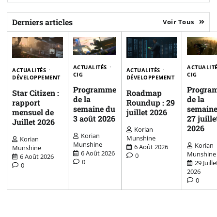
Derniers articles
Voir Tous
ACTUALITÉS
ACTUALIT
ACTUALITÉS
ACTUALITÉS
CIG
CIG
DÉVELOPPEMENT
DÉVELOPPEMENT
Programme
Progra
Star Citizen :
Roadmap
de la
de la
rapport
Roundup : 29
semaine du
semaine
mensuel de
juillet 2026
3 août 2026
27 juille
Juillet 2026
2026
Korian
Korian
Munshine
Korian
Munshine
Korian
6 Août 2026
Munshine
6 Août 2026
Munshine
0
6 Août 2026
0
29 Juille
0
2026
0