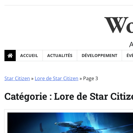
Skip
to
Wo
content
ACCUEIL
ACTUALITÉS
DÉVELOPPEMENT
ÉV
Star Citizen
»
Lore de Star Citizen
»
Page 3
Catégorie :
Lore de Star Citi