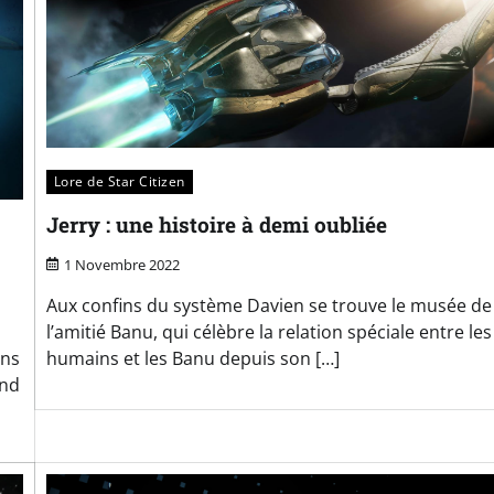
Actualités
Featured
Patchs
Lore de Star Citizen
Star Citizen
Jerry : une histoire à demi oubliée
Alpha 4.7 :
1 Novembre 2022
Welcome to the
Aux confins du système Davien se trouve le musée de
l’amitié Banu, qui célèbre la relation spéciale entre les
rock
ans
humains et les Banu depuis son […]
and
Korian Munshine
26 Mars 2026
0