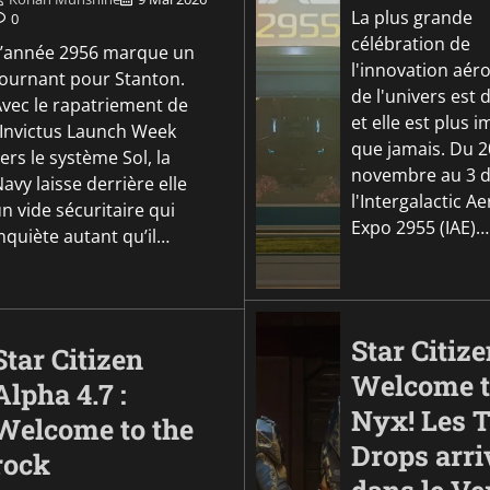
La plus grande
0
célébration de
L’année 2956 marque un
l'innovation aér
tournant pour Stanton.
de l'univers est 
Avec le rapatriement de
et elle est plus 
l’Invictus Launch Week
que jamais. Du 2
ers le système Sol, la
novembre au 3 
avy laisse derrière elle
l'Intergalactic A
n vide sécuritaire qui
Expo 2955 (IAE)…
nquiète autant qu’il…
Star Citize
Star Citizen
Welcome t
Alpha 4.7 :
Nyx! Les 
Welcome to the
Drops arri
rock