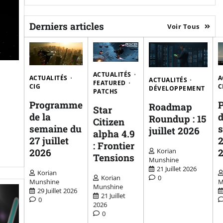
Derniers articles
Voir Tous
ACTUALITÉS
ACTUALITÉS
A
ACTUALITÉS
FEATURED
CIG
C
DÉVELOPPEMENT
PATCHS
Programme
Roadmap
Star
de la
d
Roundup : 15
Citizen
semaine du
juillet 2026
alpha 4.9
27 juillet
2
: Frontier
2026
Korian
Tensions
Munshine
21 Juillet 2026
Korian
Korian
0
Munshine
M
Munshine
29 Juillet 2026
21 Juillet
0
2026
0