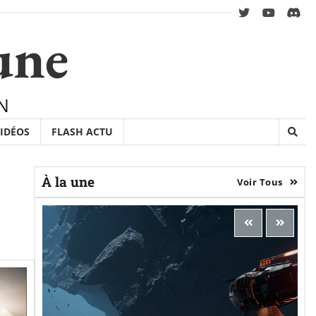
twitter
youtube
Disc
une
N
IDÉOS
FLASH ACTU
À la une
Voir Tous