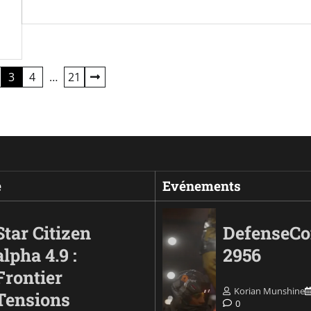
3
4
…
21
e
Evénements
Star Citizen
DefenseC
alpha 4.9 :
2956
Frontier
Korian Munshine
Tensions
0