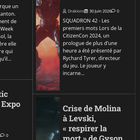
rque un
Drakions
30 Juin 2026
0
tanton.
SQUADRON 42 - Les
ment de
premiers mots Lors de la
h Week
CitizenCon 2024, un
ol, la
prologue de plus d’une
ère elle
heure a été présenté par
re qui
Rychard Tyrer, directeur
u’il…
du jeu. Le joueur y
incarne…
tic
 Expo
Crise de Molina
à Levski,
« respirer la
5
0
mort » de Gyson