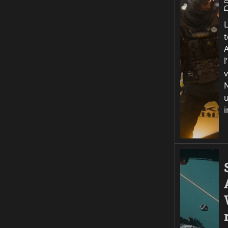
v
N
u
i