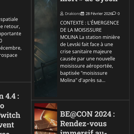
Drakions
28 Février 2026
0
ospatiale
CONTEXTE : L'ÉMERGENCE
de retour,
DE LA MOISISSURE
importante
MOLINA La station minière
0
de Levski fait face à une
décembre,
crise sanitaire majeure
erospace
causée par une nouvelle
moisissure aéroportée,
baptisée "moisissure
Molina" d'après sa…
n 4.4 :
o
BE@CON 2024 :
Twitch
Rendez-vous
vent
immersif au-