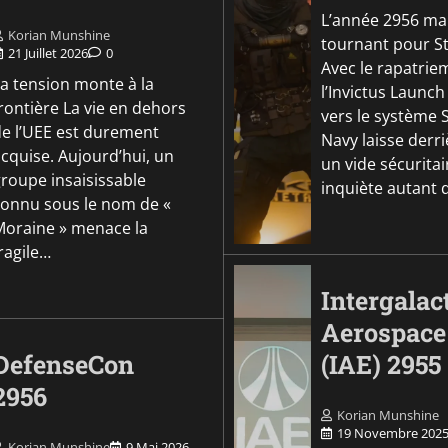
L’année 2956 ma
Korian Munshine
tournant pour S
21 Juillet 2026
0
Avec le rapatrie
La tension monte à la
l’Invictus Launc
rontière La vie en dehors
vers le système S
de l’UEE est durement
Navy laisse derri
cquise. Aujourd’hui, un
un vide sécuritai
groupe insaisissable
inquiète autant q
connu sous le nom de «
Moraine » menace la
ragile…
Intergalac
Aerospace
DefenseCon
(IAE) 2955
2956
Korian Munshine
19 Novembre 202
Korian Munshine
9 Mai 2026