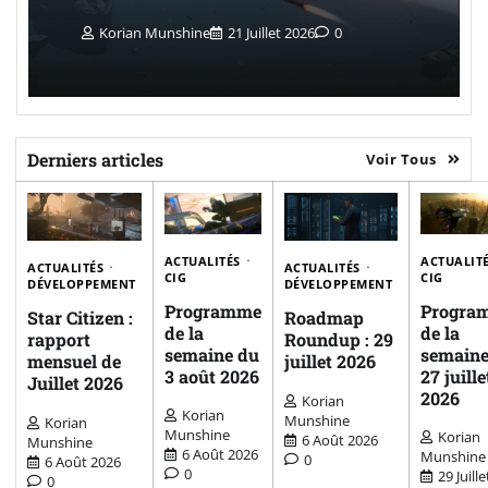
Korian Munshine
21 Juillet 2026
0
Derniers articles
Voir Tous
ACTUALITÉS
ACTUALIT
ACTUALITÉS
ACTUALITÉS
CIG
CIG
DÉVELOPPEMENT
DÉVELOPPEMENT
Programme
Progra
Star Citizen :
Roadmap
de la
de la
rapport
Roundup : 29
semaine du
semaine
mensuel de
juillet 2026
3 août 2026
27 juille
Juillet 2026
2026
Korian
Korian
Munshine
Korian
Munshine
Korian
6 Août 2026
Munshine
6 Août 2026
Munshine
0
6 Août 2026
0
29 Juille
0