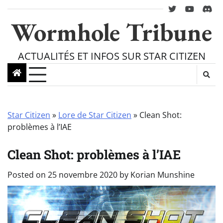
Skip
twitter
youtube
Disc
to
Wormhole Tribune
content
ACTUALITÉS ET INFOS SUR STAR CITIZEN
Star Citizen
»
Lore de Star Citizen
»
Clean Shot:
problèmes à l’IAE
Clean Shot: problèmes à l’IAE
Posted on
25 novembre 2020
by
Korian Munshine