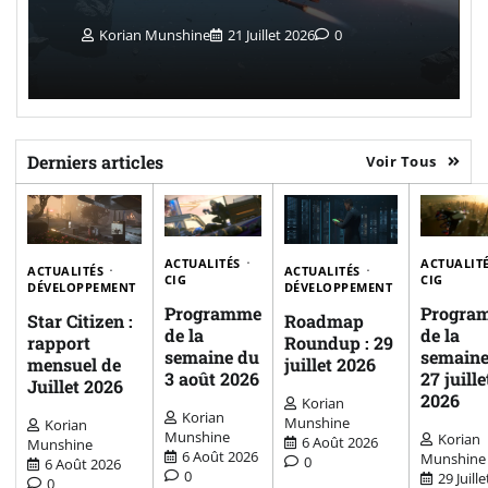
Korian Munshine
21 Juillet 2026
0
Derniers articles
Voir Tous
ACTUALITÉS
ACTUALIT
ACTUALITÉS
ACTUALITÉS
CIG
CIG
DÉVELOPPEMENT
DÉVELOPPEMENT
Programme
Progra
Star Citizen :
Roadmap
de la
de la
rapport
Roundup : 29
semaine du
semaine
mensuel de
juillet 2026
3 août 2026
27 juille
Juillet 2026
2026
Korian
Korian
Munshine
Korian
Munshine
Korian
6 Août 2026
Munshine
6 Août 2026
Munshine
0
6 Août 2026
0
29 Juille
0