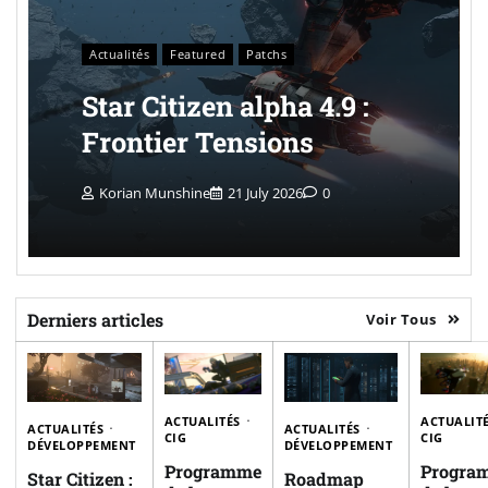
Actualités
Featured
Patchs
Star Citizen alpha 4.9 :
Frontier Tensions
Korian Munshine
21 July 2026
0
Derniers articles
Voir Tous
ACTUALITÉS
ACTUALIT
ACTUALITÉS
ACTUALITÉS
CIG
CIG
DÉVELOPPEMENT
DÉVELOPPEMENT
Programme
Progra
Star Citizen :
Roadmap