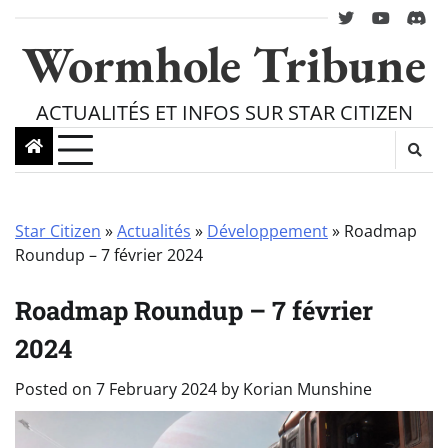
Skip
twitter
youtube
Disc
to
Wormhole Tribune
content
ACTUALITÉS ET INFOS SUR STAR CITIZEN
Star Citizen
»
Actualités
»
Développement
»
Roadmap
Roundup – 7 février 2024
Roadmap Roundup – 7 février
2024
Posted on
7 February 2024
by
Korian Munshine