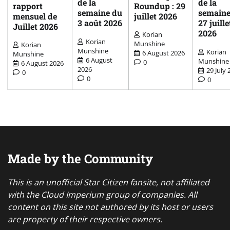
de la
de la
rapport
Roundup : 29
semaine du
semaine
mensuel de
juillet 2026
3 août 2026
27 juille
Juillet 2026
2026
Korian
Korian
Munshine
Korian
Munshine
Korian
6 August 2026
Munshine
6 August
Munshine
0
6 August 2026
2026
29 July 
0
0
0
Made by the Community
This is an unofficial Star Citizen fansite, not affiliated
with the Cloud Imperium group of companies. All
content on this site not authored by its host or users
are property of their respective owners.