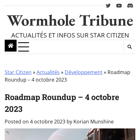
Skip
twitter
youtube
Disc
to
Wormhole Tribune
content
ACTUALITÉS ET INFOS SUR STAR CITIZEN
Star Citizen
»
Actualités
»
Développement
»
Roadmap
Roundup – 4 octobre 2023
Roadmap Roundup – 4 octobre
2023
Posted on
4 octobre 2023
by
Korian Munshine