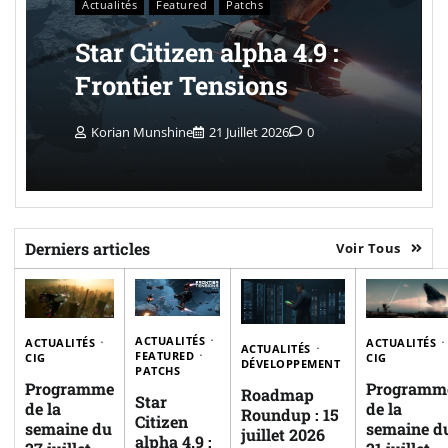
Actualités
Featured
Patchs
Star Citizen alpha 4.9 :
Frontier Tensions
Korian Munshine
21 Juillet 2026
0
Derniers articles
Voir Tous
ACTUALITÉS
ACTUALITÉS
ACTUALITÉS
ACTUALITÉS
FEATURED
CIG
CIG
DÉVELOPPEMENT
PATCHS
Programme
Programm
Roadmap
Star
de la
de la
Roundup : 15
Citizen
semaine du
semaine d
juillet 2026
alpha 4.9 :