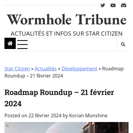
Skip
twitter
youtube
Disc
to
Wormhole Tribune
content
ACTUALITÉS ET INFOS SUR STAR CITIZEN
Star Citizen
»
Actualités
»
Développement
»
Roadmap
Roundup – 21 février 2024
Roadmap Roundup – 21 février
2024
Posted on
22 février 2024
by
Korian Munshine