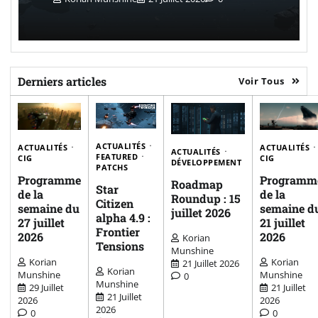
Derniers articles
Voir Tous
ACTUALITÉS
ACTUALITÉS
ACTUALITÉS
ACTUALITÉS
FEATURED
CIG
CIG
DÉVELOPPEMENT
PATCHS
Programme
Programm
Roadmap
Star
de la
de la
Roundup : 15
Citizen
semaine du
semaine d
juillet 2026
alpha 4.9 :
27 juillet
21 juillet
Frontier
2026
2026
Korian
Tensions
Munshine
Korian
Korian
21 Juillet 2026
Korian
Munshine
Munshine
0
Munshine
29 Juillet
21 Juillet
21 Juillet
2026
2026
2026
0
0