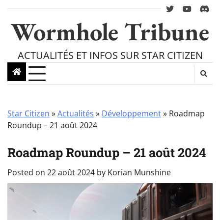
Skip
twitter
youtube
Disc
to
Wormhole Tribune
content
ACTUALITÉS ET INFOS SUR STAR CITIZEN
Star Citizen
»
Actualités
»
Développement
»
Roadmap
Roundup – 21 août 2024
Roadmap Roundup – 21 août 2024
Posted on
22 août 2024
by
Korian Munshine