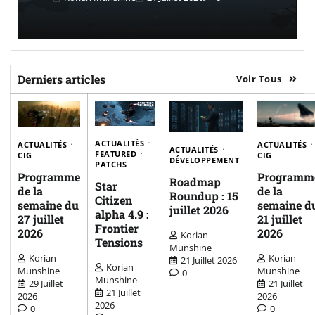
Derniers articles
Voir Tous
ACTUALITÉS
ACTUALITÉS
ACTUALITÉS
ACTUALITÉS
FEATURED
CIG
CIG
DÉVELOPPEMENT
PATCHS
Programme
Programm
Roadmap
Star
de la
de la
Roundup : 15
Citizen
semaine du
semaine d
juillet 2026
alpha 4.9 :
27 juillet
21 juillet
Frontier
2026
2026
Korian
Tensions
Munshine
Korian
Korian
21 Juillet 2026
Korian
Munshine
Munshine
0
Munshine
29 Juillet
21 Juillet
21 Juillet
2026
2026
2026
0
0