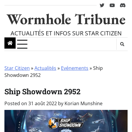
Skip
twitter
youtube
Disc
to
Wormhole Tribune
content
ACTUALITÉS ET INFOS SUR STAR CITIZEN
Star Citizen
»
Actualités
»
Evénements
»
Ship
Showdown 2952
Ship Showdown 2952
Posted on
31 août 2022
by
Korian Munshine