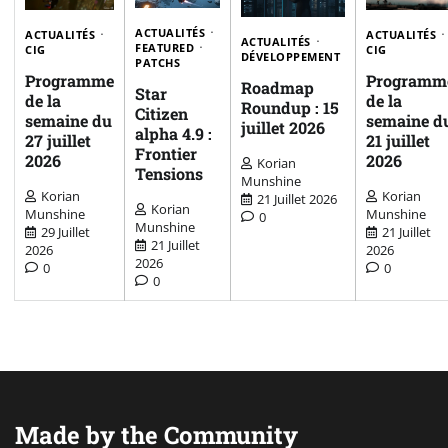
ACTUALITÉS
ACTUALITÉS
ACTUALITÉS
ACTUALITÉS
FEATURED
CIG
CIG
DÉVELOPPEMENT
PATCHS
Programme
Programm
Roadmap
Star
de la
de la
Roundup : 15
Citizen
semaine du
semaine d
juillet 2026
alpha 4.9 :
27 juillet
21 juillet
Frontier
2026
2026
Korian
Tensions
Munshine
Korian
Korian
21 Juillet 2026
Korian
Munshine
Munshine
0
Munshine
29 Juillet
21 Juillet
21 Juillet
2026
2026
2026
0
0
0
Made by the Community