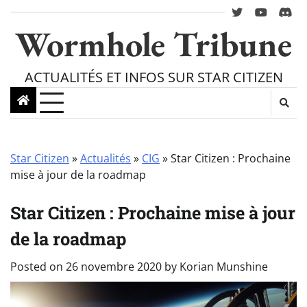
Skip
twitter
youtube
Disc
to
Wormhole Tribune
content
ACTUALITÉS ET INFOS SUR STAR CITIZEN
Star Citizen
»
Actualités
»
CIG
»
Star Citizen : Prochaine
mise à jour de la roadmap
Star Citizen : Prochaine mise à jour
de la roadmap
Posted on
26 novembre 2020
by
Korian Munshine