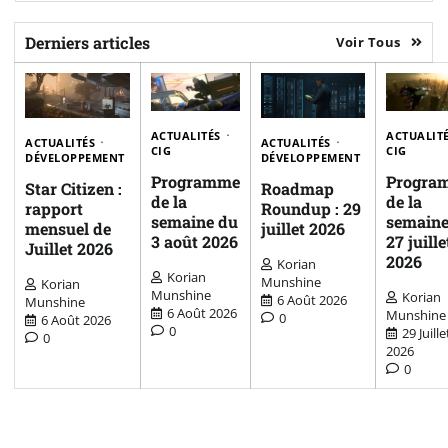
Derniers articles
Voir Tous
ACTUALITÉS
ACTUALIT
ACTUALITÉS
ACTUALITÉS
CIG
CIG
DÉVELOPPEMENT
DÉVELOPPEMENT
Programme
Progra
Star Citizen :
Roadmap
de la
de la
rapport
Roundup : 29
semaine du
semaine
mensuel de
juillet 2026
3 août 2026
27 juille
Juillet 2026
2026
Korian
Korian
Munshine
Korian
Munshine
Korian
6 Août 2026
Munshine
6 Août 2026
Munshine
0
6 Août 2026
0
29 Juille
0
2026
0