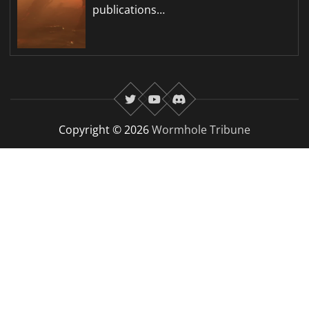
publications…
twitter
youtube
Discord
Copyright © 2026
Wormhole Tribune