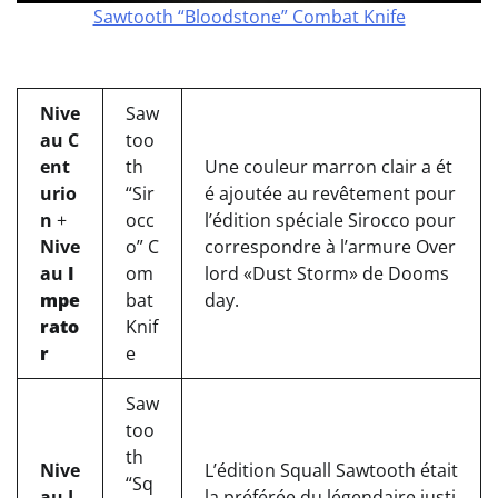
Sawtooth “Bloodstone” Combat Knife
Nive
Saw
au C
too
ent
th
Une couleur marron clair a ét
urio
“Sir
é ajoutée au revêtement pour
n
+
occ
l’édition spéciale Sirocco pour
Nive
o” C
correspondre à l’armure Over
au
I
om
lord «Dust Storm» de Dooms
mpe
bat
day.
rato
Knif
r
e
Saw
too
th
Nive
L’édition Squall Sawtooth était
“Sq
au I
la préférée du légendaire justi