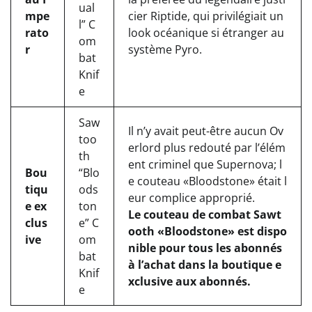
ual
mpe
cier Riptide, qui privilégiait un
l” C
rato
look océanique si étranger au
om
r
système Pyro.
bat
Knif
e
Saw
Il n’y avait peut-être aucun Ov
too
erlord plus redouté par l’élém
th
ent criminel que Supernova; l
Bou
“Blo
e couteau «Bloodstone» était l
tiqu
ods
eur complice approprié.
e ex
ton
Le couteau de combat Sawt
clus
e” C
ooth «Bloodstone» est dispo
ive
om
nible pour tous les abonnés
bat
à l’achat dans la boutique e
Knif
xclusive aux abonnés.
e