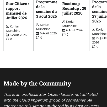
Programme
Progra
Star Citizen :
Roadmap
de la
de la
rapport
Roundup : 29
semaine du
semaine
mensuel de
juillet 2026
3 août 2026
27 juille
Juillet 2026
2026
Korian
Korian
Munshine
Korian
Munshine
Korian
6 Août 2026
Munshine
6 Août 2026
Munshine
0
6 Août 2026
0
29 Juille
0
2026
0
Made by the Community
This is an unofficial Star Citizen fansite, not affiliated
with the Cloud Imperium group of companies. All
content on this site not authored by its host or users