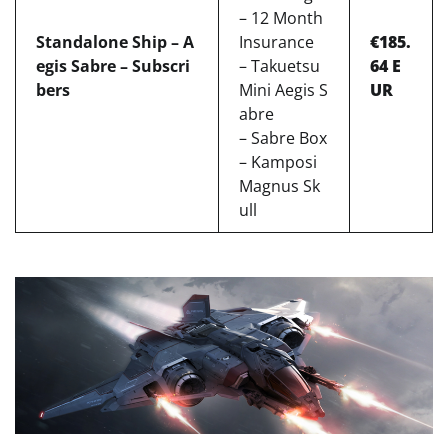
– 12 Month
Standalone Ship – A
Insurance
€185.
egis Sabre – Subscri
– Takuetsu
64 E
bers
Mini Aegis S
UR
abre
– Sabre Box
– Kamposi
Magnus Sk
ull