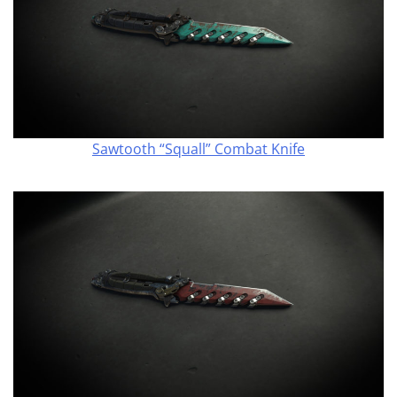
Sawtooth “Squall” Combat Knife