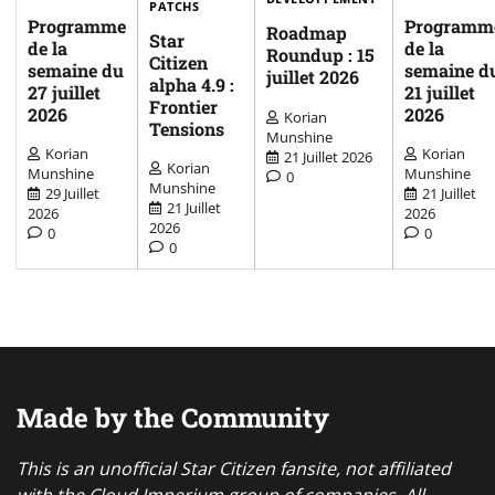
PATCHS
Programme
Programm
Roadmap
Star
de la
de la
Roundup : 15
Citizen
semaine du
semaine d
juillet 2026
alpha 4.9 :
27 juillet
21 juillet
Frontier
2026
2026
Korian
Tensions
Munshine
Korian
Korian
21 Juillet 2026
Korian
Munshine
Munshine
0
Munshine
29 Juillet
21 Juillet
21 Juillet
2026
2026
2026
0
0
0
Made by the Community
This is an unofficial Star Citizen fansite, not affiliated
with the Cloud Imperium group of companies. All