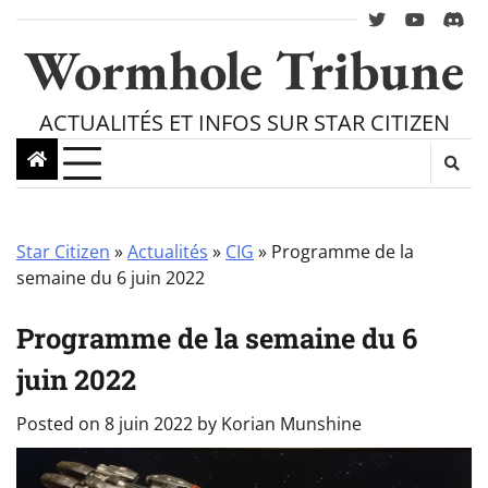
Skip
twitter
youtube
Disc
to
Wormhole Tribune
content
ACTUALITÉS ET INFOS SUR STAR CITIZEN
Star Citizen
»
Actualités
»
CIG
»
Programme de la
semaine du 6 juin 2022
Programme de la semaine du 6
juin 2022
Posted on
8 juin 2022
by
Korian Munshine