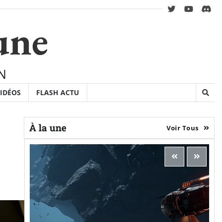
twitter
youtube
Disc
une
N
IDÉOS
FLASH ACTU
À la une
Voir Tous