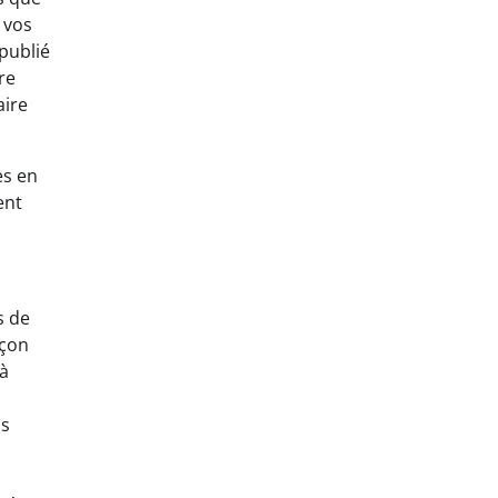
 vos
 publié
re
aire
es en
ent
s de
açon
 à
os