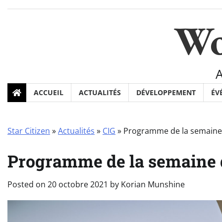
Skip
to
Wo
content
ACCUEIL
ACTUALITÉS
DÉVELOPPEMENT
ÉV
Star Citizen
»
Actualités
»
CIG
»
Programme de la semaine
Programme de la semaine d
Posted on
20 octobre 2021
by
Korian Munshine