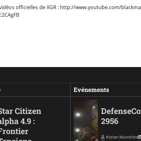
vidéos officielles de XGR : http://www.youtube.com/blackma
gUE2CAgFB
e
Evénements
Star Citizen
DefenseC
alpha 4.9 :
2956
Frontier
Korian Munshine