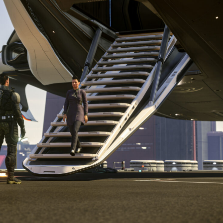
Actualités
Featured
Patchs
Star Citizen
Alpha 4.7 :
Welcome to the
rock
Korian Munshine
26 Mars 2026
0