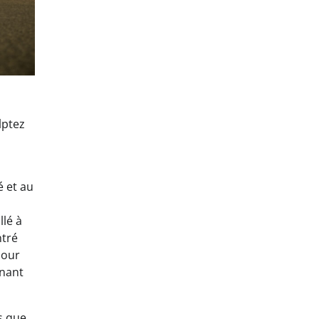
lptez
 et au
lé à
ntré
pour
gnant
s que