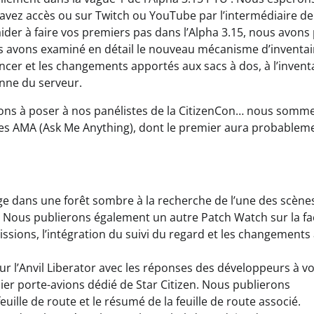
 avez accès ou sur Twitch ou YouTube par l’intermédiaire de
aider à faire vos premiers pas dans l’Alpha 3.15, nous avons
s avons examiné en détail le nouveau mécanisme d’inventai
cer et les changements apportés aux sacs à dos, à l’invent
anne du serveur.
ons à poser à nos panélistes de la CitizenCon… nous somm
ues AMA (Ask Me Anything), dont le premier aura probablem
ge dans une forêt sombre à la recherche de l’une des scène
EE. Nous publierons également un autre Patch Watch sur la f
ssions, l’intégration du suivi du regard et les changements
r l’Anvil Liberator avec les réponses des développeurs à v
er porte-avions dédié de Star Citizen. Nous publierons
ille de route et le résumé de la feuille de route associé.