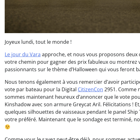
Joyeux lundi, tout le monde !
Le jour du Vara
approche, et nous vous proposons deux c
votre chemin pour gagner des prix fabuleux ou montrez vo
passionnants sur le thème d’Halloween qui vous feront ba
Nous tenons également à vous remercier d’avoir particip
vote par bateau pour la Digital
CitizenCon
2951. Comme no
sommes maintenant heureux d’annoncer que le vote pour 
Kinshadow avec son armure Greycat Aril. Félicitations !
quelques silhouettes de vaisseaux pendant le panel Ship
votre préféré. Maintenant que le sondage est terminé, n
Comme vous le savez peut-être déjà, nous sommes actuel