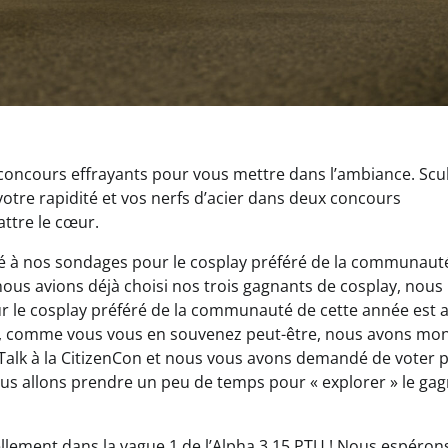
oncours effrayants pour vous mettre dans l’ambiance. Scu
tre rapidité et vos nerfs d’acier dans deux concours
ttre le cœur.
é à nos sondages pour le cosplay préféré de la communauté
us avions déjà choisi nos trois gagnants de cosplay, nous
le cosplay préféré de la communauté de cette année est al
 Et, comme vous vous en souvenez peut-être, nous avons mo
 Talk à la CitizenCon et nous vous avons demandé de voter 
ous allons prendre un peu de temps pour « explorer » le ga
lement dans la vague 1 de l’Alpha 3.15 PTU ! Nous espéron