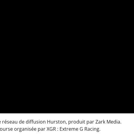
 réseau de diffusion Hurston, produit par Zark Media.
ourse organisée par XGR : Extreme G Racing.