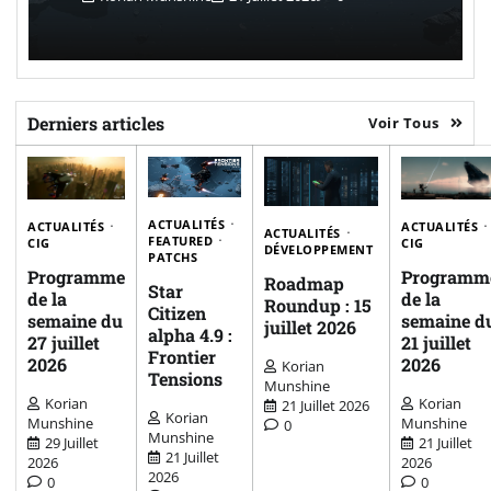
Derniers articles
Voir Tous
ACTUALITÉS
ACTUALITÉS
ACTUALITÉS
ACTUALITÉS
FEATURED
CIG
CIG
DÉVELOPPEMENT
PATCHS
Programme
Programm
Roadmap
Star
de la
de la
Roundup : 15
Citizen
semaine du
semaine d
juillet 2026
alpha 4.9 :
27 juillet
21 juillet
Frontier
2026
2026
Korian
Tensions
Munshine
Korian
Korian
21 Juillet 2026
Korian
Munshine
Munshine
0
Munshine
29 Juillet
21 Juillet
21 Juillet
2026
2026
2026
0
0