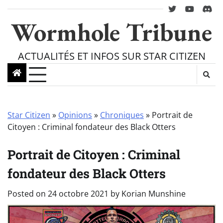
Skip
twitter
youtube
Disc
to
Wormhole Tribune
content
ACTUALITÉS ET INFOS SUR STAR CITIZEN
Star Citizen
»
Opinions
»
Chroniques
»
Portrait de
Citoyen : Criminal fondateur des Black Otters
Portrait de Citoyen : Criminal
fondateur des Black Otters
Posted on
24 octobre 2021
by
Korian Munshine