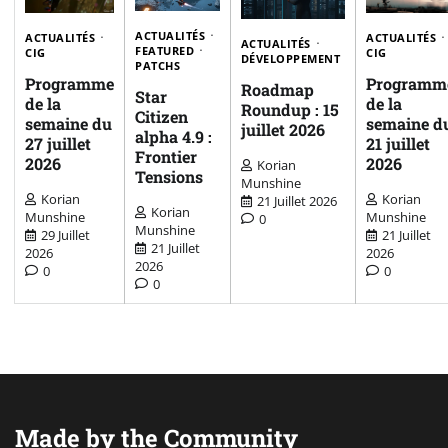
ACTUALITÉS
ACTUALITÉS
ACTUALITÉS
ACTUALITÉS
FEATURED
CIG
CIG
DÉVELOPPEMENT
PATCHS
Programme
Programm
Roadmap
Star
de la
de la
Roundup : 15
Citizen
semaine du
semaine d
juillet 2026
alpha 4.9 :
27 juillet
21 juillet
Frontier
2026
2026
Korian
Tensions
Munshine
Korian
Korian
21 Juillet 2026
Korian
Munshine
Munshine
0
Munshine
29 Juillet
21 Juillet
21 Juillet
2026
2026
2026
0
0
0
Made by the Community