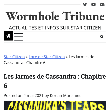
Skip
twitter
youtube
Disc
to
Wormhole Tribune
content
ACTUALITÉS ET INFOS SUR STAR CITIZEN
Star Citizen
»
Lore de Star Citizen
»
Les larmes de
Cassandra : Chapitre 6
Les larmes de Cassandra : Chapitre
6
Posted on
4 mai 2021
by
Korian Munshine