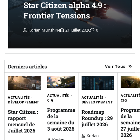
Star Citizen alpha 4.9 :
Frontier Tensions
Korian Munshine
21 Juillet 2026
0
Derniers articles
Voir Tous
ACTUALITÉS
ACTUALIT
ACTUALITÉS
ACTUALITÉS
CIG
CIG
DÉVELOPPEMENT
DÉVELOPPEMENT
Programme
Progra
Star Citizen :
Roadmap
de la
de la
rapport
Roundup : 29
semaine du
semaine
mensuel de
juillet 2026
3 août 2026
27 juille
Juillet 2026
2026
Korian
Korian