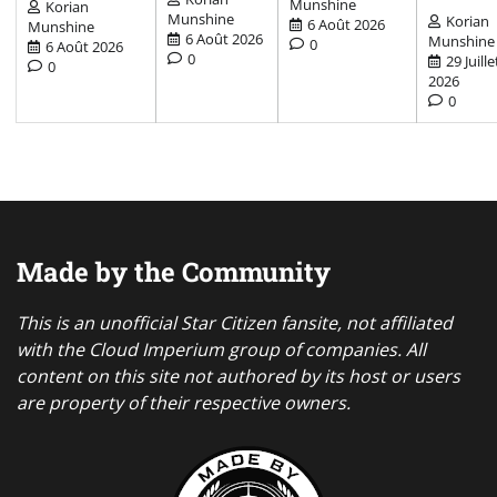
Munshine
Korian
Munshine
Korian
6 Août 2026
Munshine
6 Août 2026
Munshine
0
6 Août 2026
0
29 Juille
0
2026
0
Made by the Community
This is an unofficial Star Citizen fansite, not affiliated
with the Cloud Imperium group of companies. All
content on this site not authored by its host or users
are property of their respective owners.