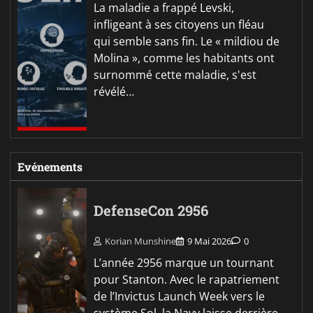
La maladie a frappé Levski,
infligeant à ses citoyens un fléau
qui semble sans fin. Le « mildiou de
Molina », comme les habitants ont
surnommé cette maladie, s'est
révélé…
Evénements
DefenseCon 2956
Korian Munshine
9 Mai 2026
0
L’année 2956 marque un tournant
pour Stanton. Avec le rapatriement
de l’Invictus Launch Week vers le
système Sol, la Navy laisse derrière