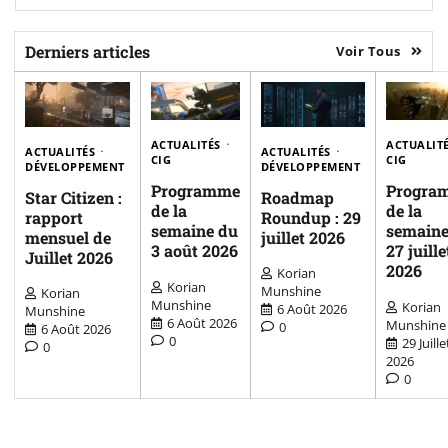
Derniers articles
Voir Tous
ACTUALITÉS
ACTUALIT
ACTUALITÉS
ACTUALITÉS
CIG
CIG
DÉVELOPPEMENT
DÉVELOPPEMENT
Programme
Progra
Star Citizen :
Roadmap
de la
de la
rapport
Roundup : 29
semaine du
semaine
mensuel de
juillet 2026
3 août 2026
27 juille
Juillet 2026
2026
Korian
Korian
Munshine
Korian
Munshine
Korian
6 Août 2026
Munshine
6 Août 2026
Munshine
0
6 Août 2026
0
29 Juille
0
2026
0