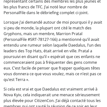
représentant certains des membres les plus jeunes et
les plus francs de TFC. J’ai noté leur nombre de
PersonalFile dans le débriefing complet ci-joint.
Lorsque j’ai demandé autour de moi pourquoi il y avait
si peu de monde, la plupart ont cité le match des
Gryphons, mais un membre, Marrion Pratal
(PersonalFile #SRT-78127-166) a mentionné qu’il avait
entendu une rumeur selon laquelle Daedalus, l’un des
leaders des Top Hats, était arrivé en ville. Pratal a
poursuivi en disant qu’il « espérait que ces enfants ne
commenceraient pas à fréquenter des gens comme
eux. C’est facile de penser que frapper quelques têtes
vous donnera ce que vous voulez, mais ce n’est pas ce
qu’est Terra ».
Si cela est vrai et que Daedalus est vraiment arrivé à
Nova Kyiv, cela indiquerait une menace sérieusement
plus élevée pour CitizenCon. J’ai déjà contacté tous les
membres qui ont sauté la réunion de ce soir en leur