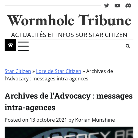
Skip
twitter
youtube
Disc
to
Wormhole Tribune
content
ACTUALITÉS ET INFOS SUR STAR CITIZEN
Star Citizen
»
Lore de Star Citizen
»
Archives de
l’Advocacy : messages intra-agences
Archives de l’Advocacy : messages
intra-agences
Posted on
13 octobre 2021
by
Korian Munshine