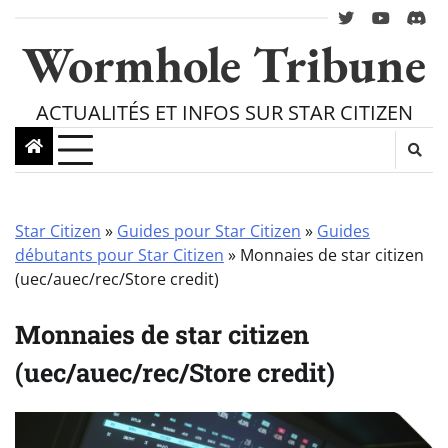
Skip
twitter
youtube
Disc
to
Wormhole Tribune
content
ACTUALITÉS ET INFOS SUR STAR CITIZEN
Star Citizen
»
Guides pour Star Citizen
»
Guides
débutants pour Star Citizen
»
Monnaies de star citizen
(uec/auec/rec/Store credit)
Monnaies de star citizen
(uec/auec/rec/Store credit)