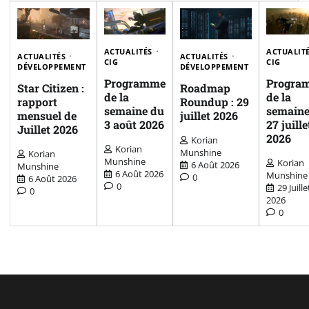
ACTUALITÉS
ACTUALIT
ACTUALITÉS
ACTUALITÉS
CIG
CIG
DÉVELOPPEMENT
DÉVELOPPEMENT
Programme
Progra
Star Citizen :
Roadmap
de la
de la
rapport
Roundup : 29
semaine du
semaine
mensuel de
juillet 2026
3 août 2026
27 juille
Juillet 2026
2026
Korian
Korian
Munshine
Korian
Munshine
Korian
6 Août 2026
Munshine
6 Août 2026
Munshine
0
6 Août 2026
0
29 Juille
0
2026
0