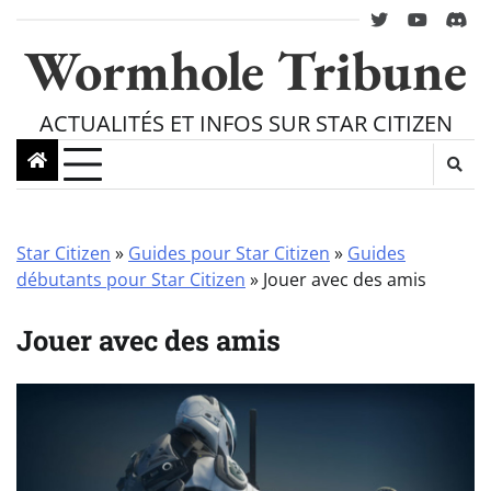
Skip
twitter
youtube
Disc
to
Wormhole Tribune
content
ACTUALITÉS ET INFOS SUR STAR CITIZEN
Star Citizen
»
Guides pour Star Citizen
»
Guides
débutants pour Star Citizen
»
Jouer avec des amis
Jouer avec des amis