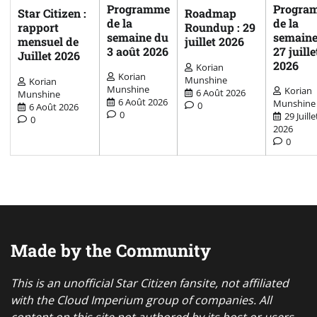
Programme
Progra
Star Citizen :
Roadmap
de la
de la
rapport
Roundup : 29
semaine du
semaine
mensuel de
juillet 2026
3 août 2026
27 juille
Juillet 2026
2026
Korian
Korian
Munshine
Korian
Munshine
Korian
6 Août 2026
Munshine
6 Août 2026
Munshine
0
6 Août 2026
0
29 Juille
0
2026
0
Made by the Community
This is an unofficial Star Citizen fansite, not affiliated
with the Cloud Imperium group of companies. All
content on this site not authored by its host or users