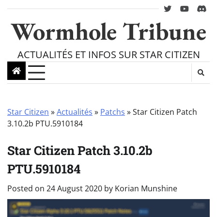
Skip
twitter
youtube
Disc
to
Wormhole Tribune
content
ACTUALITÉS ET INFOS SUR STAR CITIZEN
Star Citizen
»
Actualités
»
Patchs
»
Star Citizen Patch
3.10.2b PTU.5910184
Star Citizen Patch 3.10.2b
PTU.5910184
Posted on
24 August 2020
by
Korian Munshine