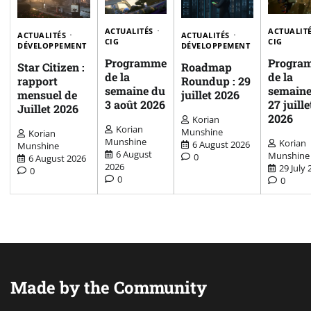
ACTUALITÉS
ACTUALIT
ACTUALITÉS
ACTUALITÉS
CIG
CIG
DÉVELOPPEMENT
DÉVELOPPEMENT
Programme
Progra
Star Citizen :
Roadmap
de la
de la
rapport
Roundup : 29
semaine du
semaine
mensuel de
juillet 2026
3 août 2026
27 juille
Juillet 2026
2026
Korian
Korian
Munshine
Korian
Munshine
Korian
6 August 2026
Munshine
6 August
Munshine
0
6 August 2026
2026
29 July 
0
0
0
Made by the Community