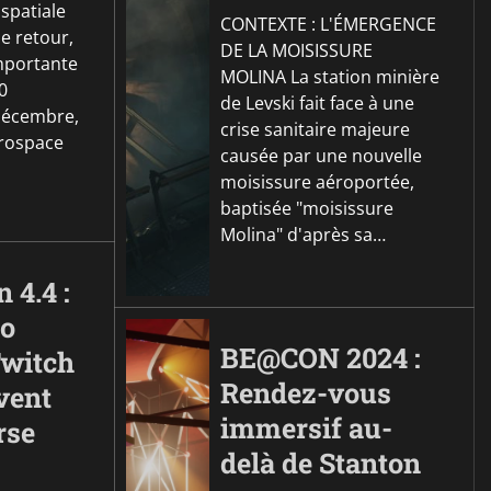
ospatiale
CONTEXTE : L'ÉMERGENCE
de retour,
DE LA MOISISSURE
importante
MOLINA La station minière
0
de Levski fait face à une
décembre,
crise sanitaire majeure
erospace
causée par une nouvelle
moisissure aéroportée,
baptisée "moisissure
Molina" d'après sa…
n 4.4 :
o
BE@CON 2024 :
Twitch
Rendez-vous
vent
immersif au-
rse
delà de Stanton