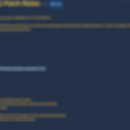
Actualités
Featured
Patchs
Star Citizen
Alpha 4.7 :
Welcome to the
rock
Korian Munshine
26 Mars 2026
0