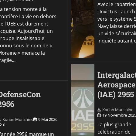
Avec le rapatrie
La tension monte à la
l’Invictus Launc
rontière La vie en dehors
vers le système S
de l’UEE est durement
Navy laisse derri
cquise. Aujourd’hui, un
un vide sécuritai
groupe insaisissable
inquiète autant q
connu sous le nom de «
Moraine » menace la
ragile…
Intergalac
Aerospace
DefenseCon
(IAE) 2955
2956
Korian Munshine
19 Novembre 202
Korian Munshine
9 Mai 2026
La plus grande
0
célébration de
L’année 2956 marque un