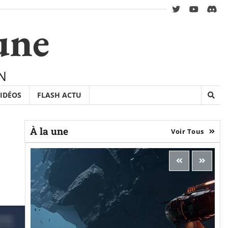
twitter
youtube
Disc
une
N
IDÉOS
FLASH ACTU
À la une
Voir Tous