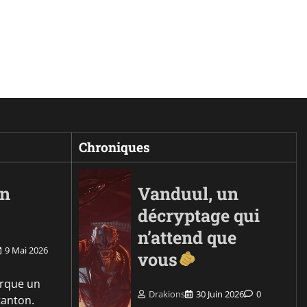
Chroniques
on
Vanduul, un
décryptage qui
n’attend que
9 Mai 2026
vous
rque un
Drakions
30 Juin 2026
0
tanton.