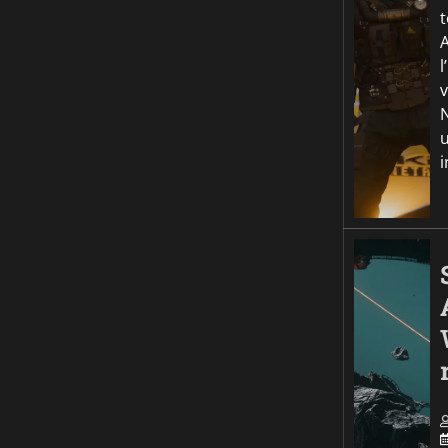
v
N
u
i