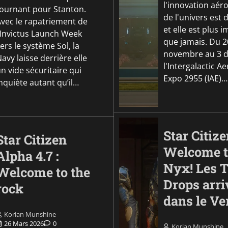
l'innovation aér
tournant pour Stanton.
de l'univers est 
Avec le rapatriement de
et elle est plus 
l’Invictus Launch Week
que jamais. Du 2
ers le système Sol, la
novembre au 3 
avy laisse derrière elle
l'Intergalactic A
n vide sécuritaire qui
Expo 2955 (IAE)…
nquiète autant qu’il…
Star Citize
Star Citizen
Welcome t
Alpha 4.7 :
Nyx! Les 
Welcome to the
Drops arri
rock
dans le Ve
Korian Munshine
26 Mars 2026
0
Korian Munshine