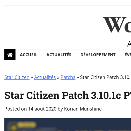
Skip
to
Wo
content
ACCUEIL
ACTUALITÉS
DÉVELOPPEMENT
ÉV
Star Citizen
»
Actualités
»
Patchs
»
Star Citizen Patch 3.1
Star Citizen Patch 3.10.1c
Posted on
14 août 2020
by
Korian Munshine