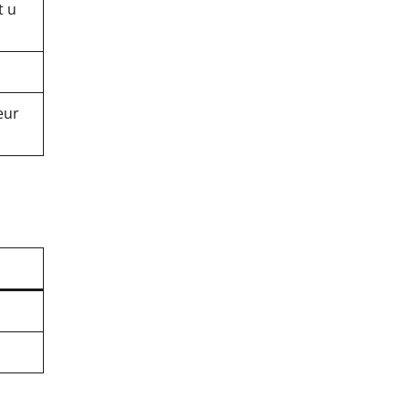
t u
eur