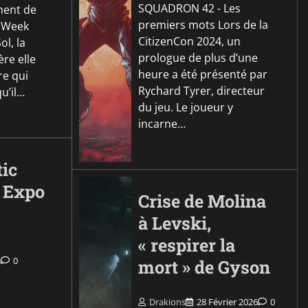
SQUADRON 42 - Les
ment de
premiers mots Lors de la
h Week
CitizenCon 2024, un
ol, la
prologue de plus d’une
ère elle
heure a été présenté par
re qui
Rychard Tyrer, directeur
u’il…
du jeu. Le joueur y
incarne…
tic
 Expo
Crise de Molina
à Levski,
« respirer la
5
0
mort » de Gyson
Drakions
28 Février 2026
0