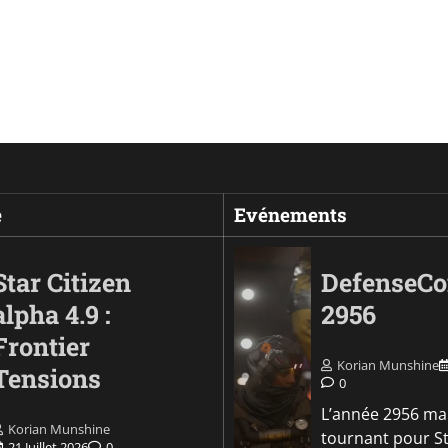
e
Evénements
Star Citizen
DefenseC
alpha 4.9 :
2956
Frontier
Korian Munshine
Tensions
0
L’année 2956 ma
Korian Munshine
tournant pour S
21 Juillet 2026
0