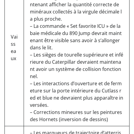
ntenant afficher la quantité correcte de
minéraux collectés à la virgule décimale l
a plus proche.
– La commande « Set favorite ICU » de la
baie médicale du 890 Jump devrait maint
Vai
enant être visible sans avoir à s’allonger
ss
dans le lit.
ea
– Les sièges de tourelle supérieure et infé
ux
rieure du Caterpillar devraient maintena
nt avoir un système de collision fonction
nel.
– Les interactions d’ouverture et de ferm
eture sur la porte intérieure du Cutlass r
ed et blue ne devraient plus apparaître in
versées.
– Corrections mineures sur les peintures
des Hornets (inversion de dessins)
– Les marqueurs de trajectoire d’atterris