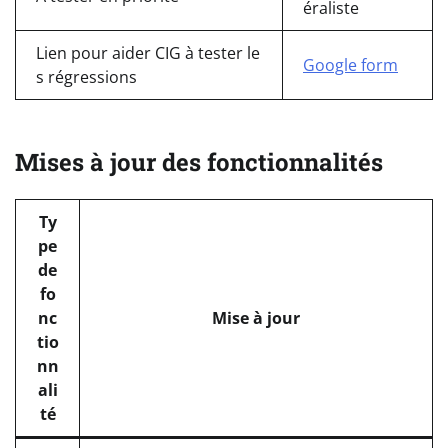
éraliste
Lien pour aider CIG à tester le
Google form
s régressions
Mises à jour des fonctionnalités
Ty
pe
de
fo
nc
Mise à jour
tio
nn
ali
té