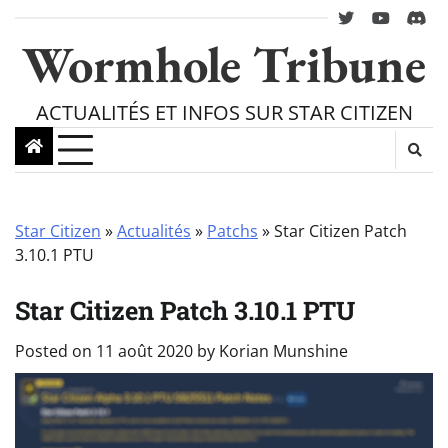
Skip
twitter
youtube
Disc
to
Wormhole Tribune
content
ACTUALITÉS ET INFOS SUR STAR CITIZEN
Star Citizen
»
Actualités
»
Patchs
»
Star Citizen Patch
3.10.1 PTU
Star Citizen Patch 3.10.1 PTU
Posted on
11 août 2020
by
Korian Munshine