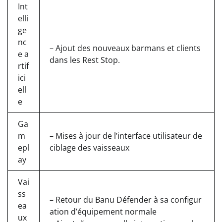
Int
elli
ge
nc
– Ajout des nouveaux barmans et clients
e a
dans les Rest Stop.
rtif
ici
ell
e
Ga
m
– Mises à jour de l’interface utilisateur de
epl
ciblage des vaisseaux
ay
Vai
ss
– Retour du Banu Défender à sa configur
ea
ation d’équipement normale
ux