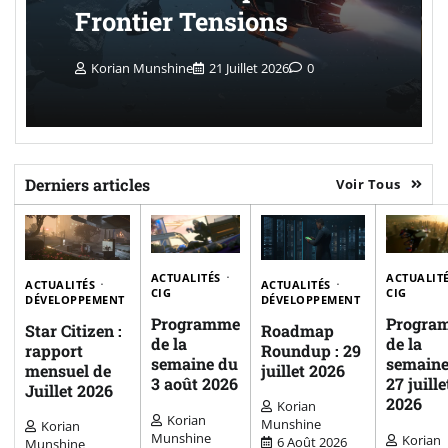
Frontier Tensions
Korian Munshine
21 Juillet 2026
0
Derniers articles
Voir Tous
ACTUALITÉS
ACTUALIT
ACTUALITÉS
ACTUALITÉS
CIG
CIG
DÉVELOPPEMENT
DÉVELOPPEMENT
Programme
Progra
Star Citizen :
Roadmap
de la
de la
rapport
Roundup : 29
semaine du
semaine
mensuel de
juillet 2026
3 août 2026
27 juille
Juillet 2026
2026
Korian
Korian
Munshine
Korian
Munshine
Korian
6 Août 2026
Munshine