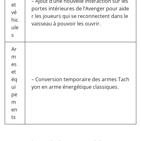
– Ajout d’une nouvelle interaction sur les
et
portes intérieures de l’Avenger pour aide
vé
r les joueurs qui se reconnectent dans le
hic
vaisseau à pouvoir les ouvrir.
ule
s
Ar
m
es
et
éq
– Conversion temporaire des armes Tach
ui
yon en arme énergétique classiques.
pe
m
en
ts