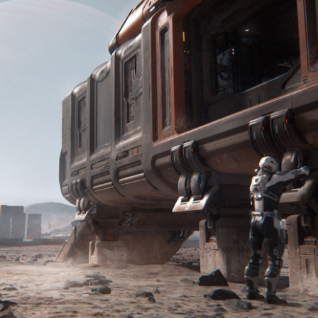
Actualités
Featured
Patchs
Star Citizen
Alpha 4.7 :
Welcome to the
rock
Korian Munshine
26 March 2026
0