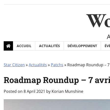
Skip
to
Wo
content
ACCUEIL
ACTUALITÉS
DÉVELOPPEMENT
ÉV
Star Citizen
»
Actualités
»
Patchs
»
Roadmap Roundup – 7 a
Roadmap Roundup – 7 avri
Posted on
8 April 2021
by
Korian Munshine