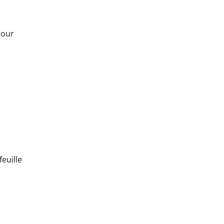
jour
s
feuille