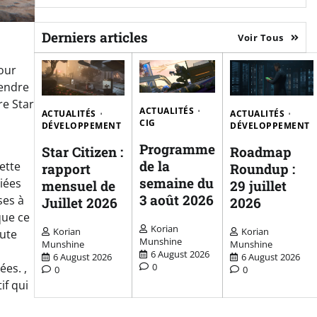
Derniers articles
Voir Tous
pour
rendre
re Star
ACTUALITÉS
ACTUALITÉS
ACTUALITÉS
CIG
DÉVELOPPEMENT
DÉVELOPPEMENT
Programme
Star Citizen :
Roadmap
de la
ette
rapport
Roundup :
semaine du
iées
mensuel de
29 juillet
3 août 2026
ses à
Juillet 2026
2026
que ce
Korian
Korian
Korian
oute
Munshine
Munshine
Munshine
6 August 2026
6 August 2026
6 August 2026
0
es. ,
0
0
if qui