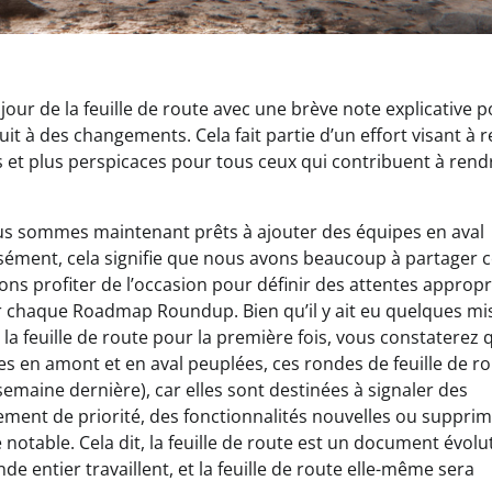
ur de la feuille de route avec une brève note explicative 
it à des changements. Cela fait partie d’un effort visant à 
 et plus perspicaces pour tous ceux qui contribuent à rend
s sommes maintenant prêts à ajouter des équipes en aval
isément, cela signifie que nous avons beaucoup à partager c
ns profiter de l’occasion pour définir des attentes appropr
ur chaque Roadmap Roundup. Bien qu’il y ait eu quelques mi
a feuille de route pour la première fois, vous constaterez 
s en amont et en aval peuplées, ces rondes de feuille de r
aine dernière), car elles sont destinées à signaler des
ent de priorité, des fonctionnalités nouvelles ou supprimé
table. Cela dit, la feuille de route est un document évolut
entier travaillent, et la feuille de route elle-même sera