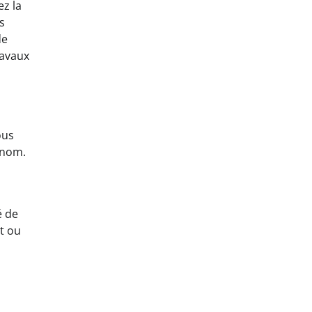
ez la
s
de
ravaux
ous
 nom.
é de
et ou