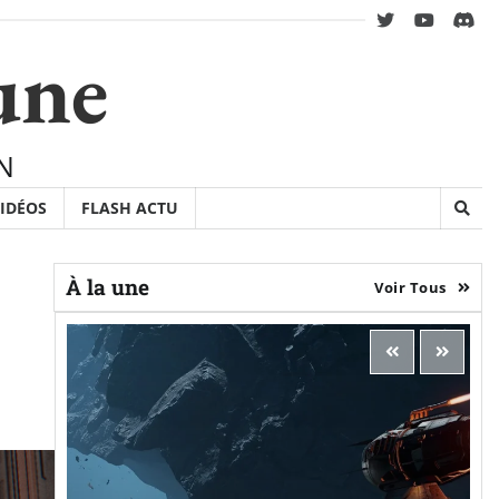
twitter
youtube
Disc
une
N
IDÉOS
FLASH ACTU
À la une
Voir Tous