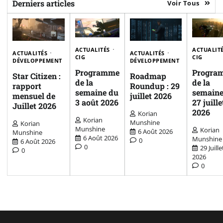
Derniers articles
Voir Tous
ACTUALITÉS
ACTUALIT
ACTUALITÉS
ACTUALITÉS
CIG
CIG
DÉVELOPPEMENT
DÉVELOPPEMENT
Programme
Progra
Star Citizen :
Roadmap
de la
de la
rapport
Roundup : 29
semaine du
semaine
mensuel de
juillet 2026
3 août 2026
27 juille
Juillet 2026
2026
Korian
Korian
Munshine
Korian
Munshine
Korian
6 Août 2026
Munshine
6 Août 2026
Munshine
0
6 Août 2026
0
29 Juille
0
2026
0