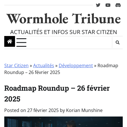
Skip
twitter
youtube
Disc
to
Wormhole Tribune
content
ACTUALITÉS ET INFOS SUR STAR CITIZEN
Star Citizen
»
Actualités
»
Développement
»
Roadmap
Roundup – 26 février 2025
Roadmap Roundup – 26 février
2025
Posted on
27 février 2025
by
Korian Munshine