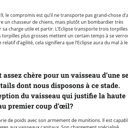
S9, le compromis est qu’il ne transporte pas grand-chose d’
 être un chasseur de chiens, mais plutôt un bombardier très
 sa charge utile et partir. L’Eclipse transporte trois torpille
es torpilles plus grosses mettent un certain temps à se verrou
latif d’agilité, cela signifiera que l’Eclipse aura du mal à le
est assez chère pour un vaisseau d’une s
ails dont nous disposons à ce stade.
eption du vaisseau qui justifie la haute
au premier coup d’œil?
égorie de poids avec son armement de munitions. Il est capab
ges aux vaisseaux capitaux. Son chargement spécialisé