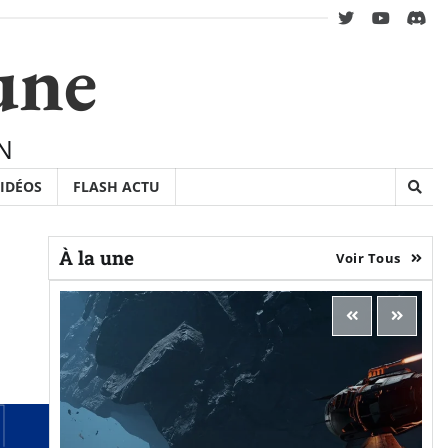
twitter
youtube
Disc
une
N
IDÉOS
FLASH ACTU
À la une
Voir Tous