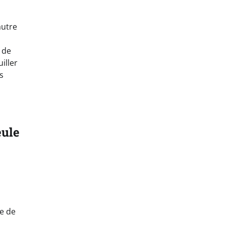
autre
s de
iller
s
eule
le de