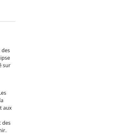
t des
lipse
é sur
Les
la
t aux
t des
ir.