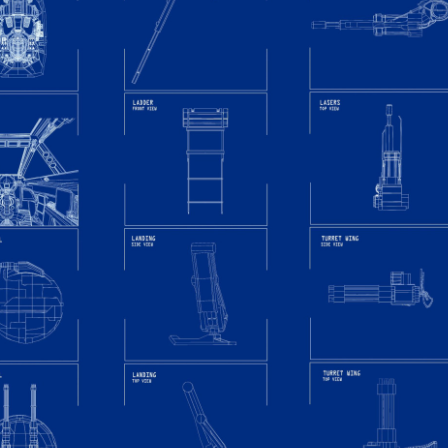
Actualités
Featured
Patchs
Star Citizen
Alpha 4.7 :
Welcome to the
rock
Korian Munshine
26 Mars 2026
0