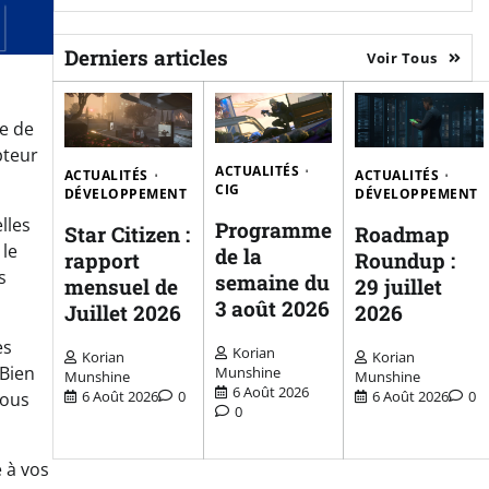
Derniers articles
Voir Tous
ge de
pteur
ACTUALITÉS
ACTUALITÉS
ACTUALITÉS
CIG
DÉVELOPPEMENT
DÉVELOPPEMENT
lles
Programme
Star Citizen :
Roadmap
 le
de la
rapport
Roundup :
s
semaine du
mensuel de
29 juillet
3 août 2026
Juillet 2026
2026
es
Korian
Korian
Korian
 Bien
Munshine
Munshine
Munshine
6 Août 2026
6 Août 2026
0
6 Août 2026
0
nous
0
 à vos