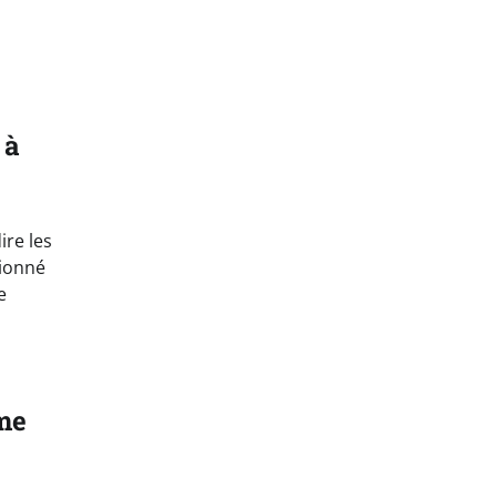
 à
ire les
tionné
e
mme