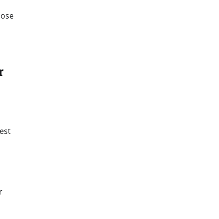
hose
r
est
r