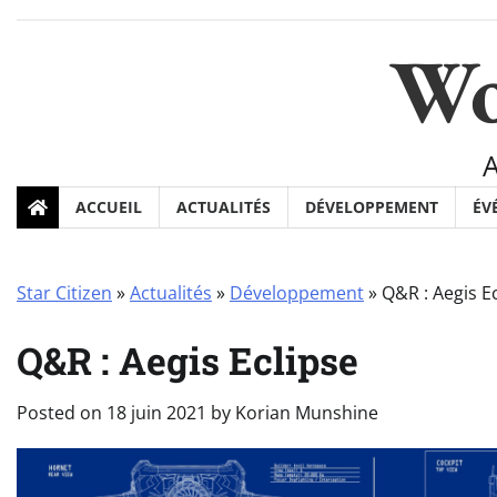
Skip
to
Wo
content
ACCUEIL
ACTUALITÉS
DÉVELOPPEMENT
ÉV
Star Citizen
»
Actualités
»
Développement
»
Q&R : Aegis E
Q&R : Aegis Eclipse
Posted on
18 juin 2021
by
Korian Munshine