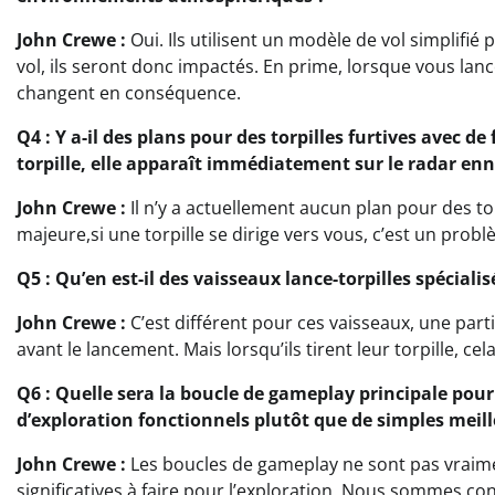
John Crewe :
Oui. Ils utilisent un modèle de vol simplifi
vol, ils seront donc impactés. En prime, lorsque vous lanc
changent en conséquence.
Q4 : Y a-il des plans pour des torpilles furtives avec d
torpille, elle apparaît immédiatement sur le radar en
John Crewe :
Il n’y a actuellement aucun plan pour des to
majeure,si une torpille se dirige vers vous, c’est un pro
Q5 : Qu’en est-il des vaisseaux lance-torpilles spéciali
John Crewe :
C’est différent pour ces vaisseaux, une parti
avant le lancement. Mais lorsqu’ils tirent leur torpille, c
Q6 : Quelle sera la boucle de gameplay principale pour 
d’exploration fonctionnels plutôt que de simples meill
John Crewe :
Les boucles de gameplay ne sont pas vraime
significatives à faire pour l’exploration. Nous sommes cons