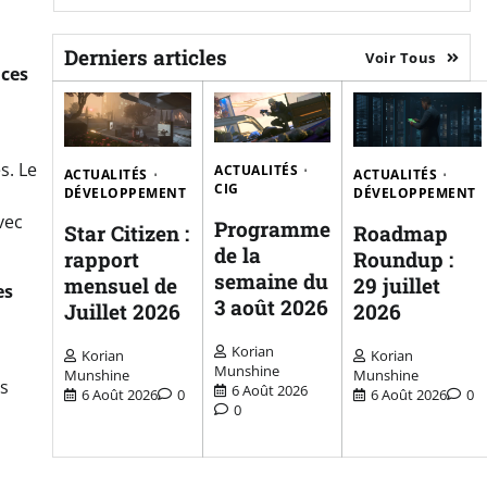
Derniers articles
Voir Tous
nces
s. Le
ACTUALITÉS
ACTUALITÉS
ACTUALITÉS
CIG
DÉVELOPPEMENT
DÉVELOPPEMENT
vec
Programme
Star Citizen :
Roadmap
de la
rapport
Roundup :
semaine du
mensuel de
29 juillet
es
3 août 2026
Juillet 2026
2026
Korian
Korian
Korian
Munshine
Munshine
Munshine
es
6 Août 2026
6 Août 2026
0
6 Août 2026
0
0