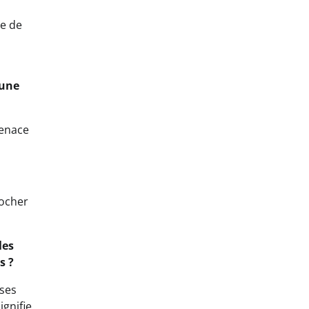
le de
s
 une
menace
rocher
les
s ?
oses
ignifie