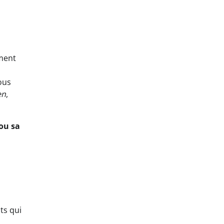
ément
ous
en
,
ou sa
ts qui