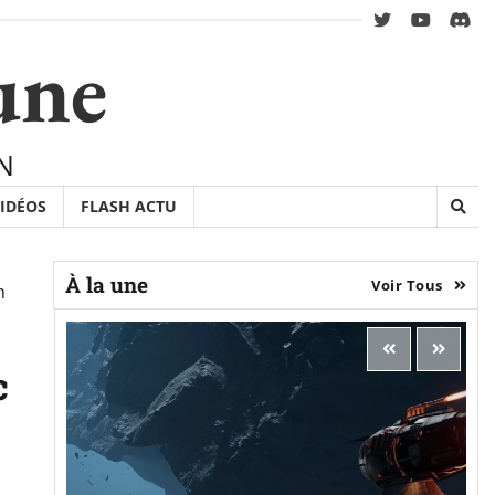
twitter
youtube
Disc
une
N
IDÉOS
FLASH ACTU
À la une
Voir Tous
n
c