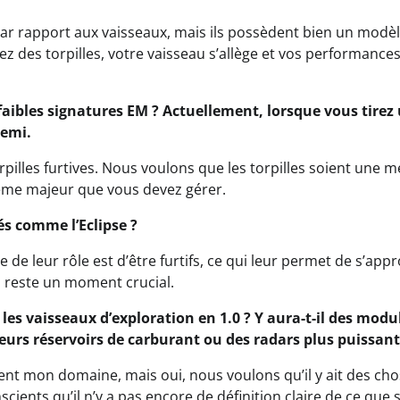
é par rapport aux vaisseaux, mais ils possèdent bien un modè
ez des torpilles, votre vaisseau s’allège et vos performance
e faibles signatures EM ? Actuellement, lorsque vous tirez
nemi.
rpilles furtives. Nous voulons que les torpilles soient une 
blème majeur que vous devez gérer.
sés comme l’Eclipse ?
e de leur rôle est d’être furtifs, ce qui leur permet de s’app
ela reste un moment crucial.
les vaisseaux d’exploration en 1.0 ? Y aura-t-il des modu
eurs réservoirs de carburant ou des radars plus puissant
nt mon domaine, mais oui, nous voulons qu’il y ait des ch
cients qu’il n’y a pas encore de définition claire de ce que s