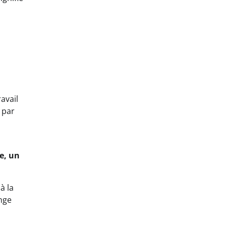
s
avail
 par
e, un
à la
ange