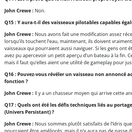
John Crewe :
Non.
Q15 : Y aura-t-il des vaisseaux pilotables capables égal
John Crewe :
Nous avons fait une modification assez ré
lorsqu’ils touchent l’eau, maintenant, ils doivent vraiment
vaisseaux qui pourraient aussi naviguer. Si les gens ont é
avez pu apercevoir un petit aperçu d’un bateau à la fin.
mais il faut qu’elles aient une utilité de gameplay pour jus
Q16 : Pouvez-vous révéler un vaisseau non annoncé ac
fonction ?
John Crewe :
Il y a un chasseur moyen qui arrive cette an
Q17 : Quels ont été les défis techniques liés au porta
(Univers Persistant) ?
John Crewe :
Nous sommes plutôt satisfaits de l’Idris qu
pourraient être améliorés, mais il n’y aura pas de passe 