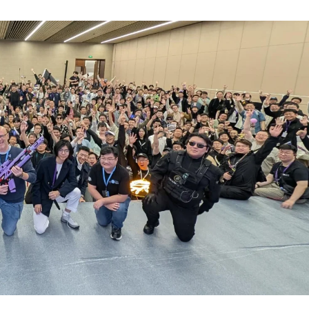
Actualités
Featured
Patchs
Star Citizen
Alpha 4.7 :
Welcome to the
rock
Korian Munshine
26 Mars 2026
0