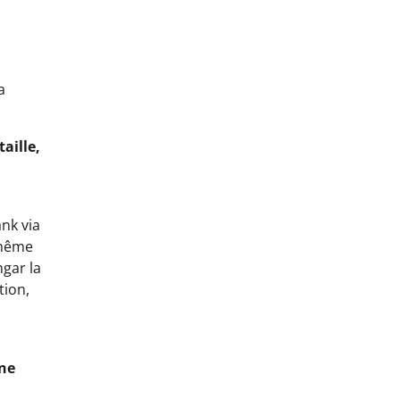
a
aille,
ank via
 même
gar la
tion,
une