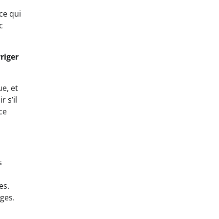
ce qui
c
riger
e, et
 s’il
ce
s
es.
ges.