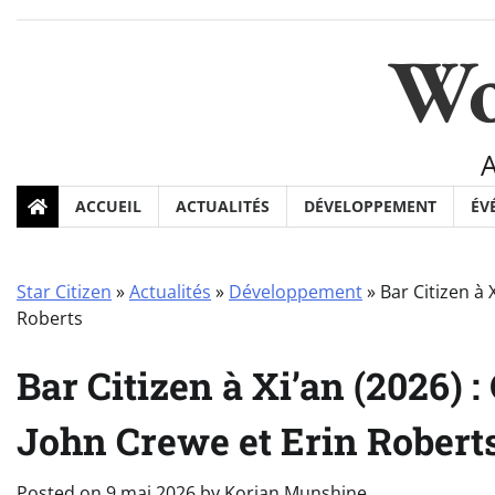
Skip
to
Wo
content
ACCUEIL
ACTUALITÉS
DÉVELOPPEMENT
ÉV
Star Citizen
»
Actualités
»
Développement
»
Bar Citizen à
Roberts
Bar Citizen à Xi’an (2026)
John Crewe et Erin Robert
Posted on
9 mai 2026
by
Korian Munshine