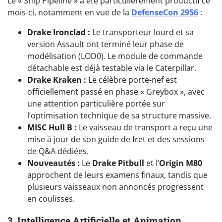
Le « Ship Pipeline » a été particulièrement productif ce
mois-ci, notamment en vue de la
DefenseCon 2956
:
Drake Ironclad :
Le transporteur lourd et sa
version Assault ont terminé leur phase de
modélisation (LOD0). Le module de commande
détachable est déjà testable via le Caterpillar.
Drake Kraken :
Le célèbre porte-nef est
officiellement passé en phase « Greybox », avec
une attention particulière portée sur
l’optimisation technique de sa structure massive.
MISC Hull B :
Le vaisseau de transport a reçu une
mise à jour de son guide de fret et des sessions
de Q&A dédiées.
Nouveautés :
Le
Drake Pitbull
et l’
Origin M80
approchent de leurs examens finaux, tandis que
plusieurs vaisseaux non annoncés progressent
en coulisses.
3. Intelligence Artificielle et Animation