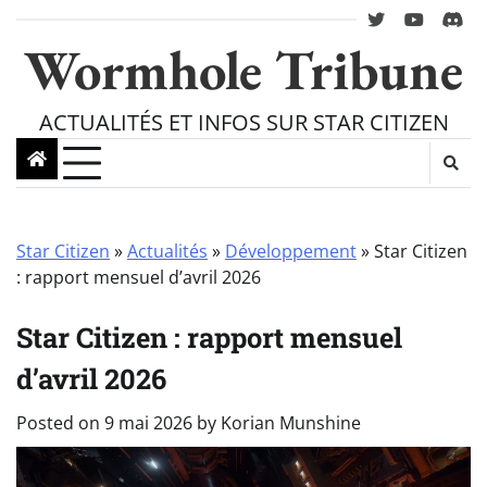
Skip
twitter
youtube
Disc
to
Wormhole Tribune
content
ACTUALITÉS ET INFOS SUR STAR CITIZEN
Star Citizen
»
Actualités
»
Développement
»
Star Citizen
: rapport mensuel d’avril 2026
Star Citizen : rapport mensuel
d’avril 2026
Posted on
9 mai 2026
by
Korian Munshine