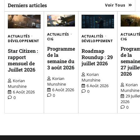
Derniers articles
Voir Tous
ACTUALITÉS
ACTUALIT
ACTUALITÉS
ACTUALITÉS
CIG
CIG
DÉVELOPPEMENT
DÉVELOPPEMENT
Programme
Progra
Star Citizen :
Roadmap
de la
de la
rapport
Roundup : 29
semaine du
semaine
mensuel de
juillet 2026
3 août 2026
27 juille
Juillet 2026
2026
Korian
Korian
Munshine
Korian
Munshine
Korian
6 Août 2026
Munshine
6 Août 2026
Munshine
0
6 Août 2026
0
29 Juille
0
2026
0