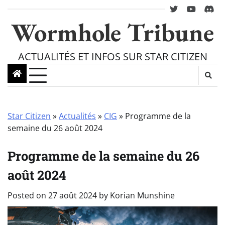
Skip
twitter
youtube
Disc
to
Wormhole Tribune
content
ACTUALITÉS ET INFOS SUR STAR CITIZEN
Star Citizen
»
Actualités
»
CIG
»
Programme de la
semaine du 26 août 2024
Programme de la semaine du 26
août 2024
Posted on
27 août 2024
by
Korian Munshine