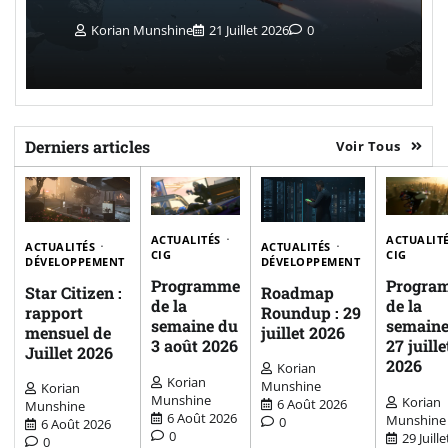
Korian Munshine
21 Juillet 2026
0
Derniers articles
Voir Tous
ACTUALITÉS
ACTUALIT
ACTUALITÉS
ACTUALITÉS
CIG
CIG
DÉVELOPPEMENT
DÉVELOPPEMENT
Programme
Progra
Star Citizen :
Roadmap
de la
de la
rapport
Roundup : 29
semaine du
semaine
mensuel de
juillet 2026
3 août 2026
27 juille
Juillet 2026
2026
Korian
Korian
Munshine
Korian
Munshine
Korian
6 Août 2026
Munshine
6 Août 2026
Munshine
0
6 Août 2026
0
29 Juille
0