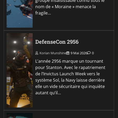
groupe insaisissable connu sous le
nom de « Moraine » menace la
fragile…
DefenseCon 2956
Korian Munshine
9 Mai 2026
0
L’année 2956 marque un tournant
pour Stanton. Avec le rapatriement
de l’Invictus Launch Week vers le
système Sol, la Navy laisse derrière
elle un vide sécuritaire qui inquiète
autant qu’il…