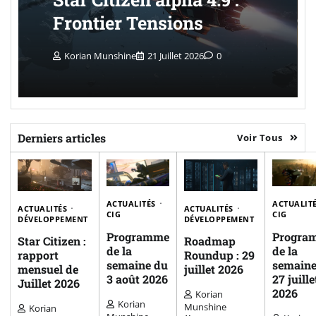
Frontier Tensions
Korian Munshine
21 Juillet 2026
0
Derniers articles
Voir Tous
ACTUALITÉS
ACTUALIT
ACTUALITÉS
ACTUALITÉS
CIG
CIG
DÉVELOPPEMENT
DÉVELOPPEMENT
Programme
Progra
Star Citizen :
Roadmap
de la
de la
rapport
Roundup : 29
semaine du
semaine
mensuel de
juillet 2026
3 août 2026
27 juille
Juillet 2026
2026
Korian
Korian
Munshine
Korian