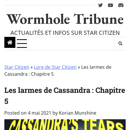
Skip
twitter
youtube
Disc
to
Wormhole Tribune
content
ACTUALITÉS ET INFOS SUR STAR CITIZEN
Star Citizen
»
Lore de Star Citizen
»
Les larmes de
Cassandra : Chapitre 5
Les larmes de Cassandra : Chapitre
5
Posted on
4 mai 2021
by
Korian Munshine