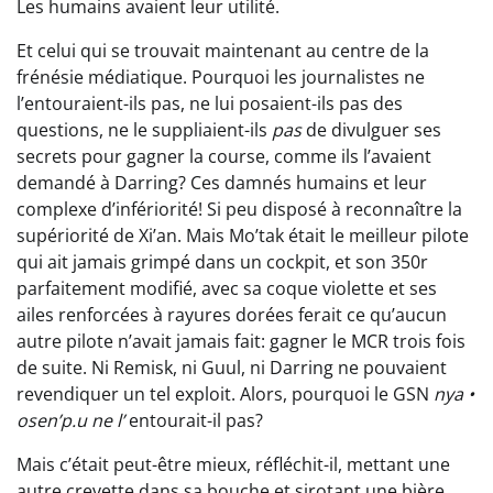
Les humains avaient leur utilité.
Et celui qui se trouvait maintenant au centre de la
frénésie médiatique. Pourquoi les journalistes ne
l’entouraient-ils pas, ne lui posaient-ils pas des
questions, ne le suppliaient-ils
pas
de divulguer ses
secrets pour gagner la course, comme ils l’avaient
demandé à Darring? Ces damnés humains et leur
complexe d’infériorité! Si peu disposé à reconnaître la
supériorité de Xi’an. Mais Mo’tak était le meilleur pilote
qui ait jamais grimpé dans un cockpit, et son 350r
parfaitement modifié, avec sa coque violette et ses
ailes renforcées à rayures dorées ferait ce qu’aucun
autre pilote n’avait jamais fait: gagner le MCR trois fois
de suite. Ni Remisk, ni Guul, ni Darring ne pouvaient
revendiquer un tel exploit. Alors, pourquoi le GSN
nya •
osen’p.u ne l’
entourait-il pas?
Mais c’était peut-être mieux, réfléchit-il, mettant une
autre crevette dans sa bouche et sirotant une bière