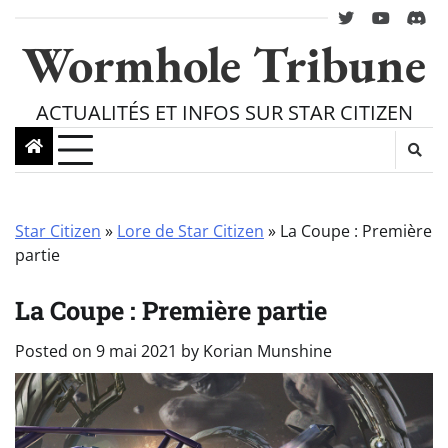
Skip
twitter
youtube
Disc
to
Wormhole Tribune
content
ACTUALITÉS ET INFOS SUR STAR CITIZEN
Star Citizen
»
Lore de Star Citizen
»
La Coupe : Première
partie
La Coupe : Première partie
Posted on
9 mai 2021
by
Korian Munshine