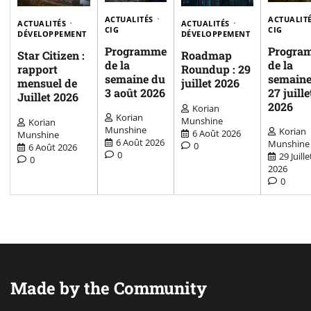
ACTUALITÉS
ACTUALIT
ACTUALITÉS
ACTUALITÉS
CIG
CIG
DÉVELOPPEMENT
DÉVELOPPEMENT
Programme
Progra
Star Citizen :
Roadmap
de la
de la
rapport
Roundup : 29
semaine du
semaine
mensuel de
juillet 2026
3 août 2026
27 juille
Juillet 2026
2026
Korian
Korian
Munshine
Korian
Munshine
Korian
6 Août 2026
Munshine
6 Août 2026
Munshine
0
6 Août 2026
0
29 Juille
0
2026
0
Made by the Community