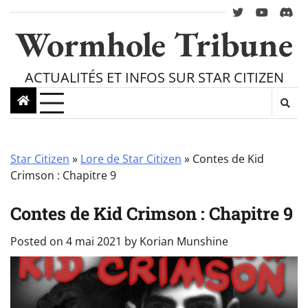
Skip
twitter
youtube
Disc
to
Wormhole Tribune
content
ACTUALITÉS ET INFOS SUR STAR CITIZEN
Star Citizen
»
Lore de Star Citizen
»
Contes de Kid
Crimson : Chapitre 9
Contes de Kid Crimson : Chapitre 9
Posted on
4 mai 2021
by
Korian Munshine