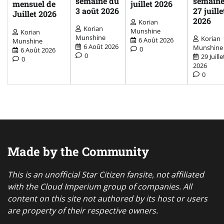
semaine du
semaine
mensuel de
juillet 2026
3 août 2026
27 juille
Juillet 2026
2026
Korian
Korian
Munshine
Korian
Munshine
Korian
6 Août 2026
Munshine
6 Août 2026
Munshine
0
6 Août 2026
0
29 Juille
0
2026
0
Made by the Community
This is an unofficial Star Citizen fansite, not affiliated
with the Cloud Imperium group of companies. All
content on this site not authored by its host or users
are property of their respective owners.