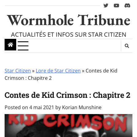
Skip
twitter
youtube
Disc
to
Wormhole Tribune
content
ACTUALITÉS ET INFOS SUR STAR CITIZEN
Star Citizen
»
Lore de Star Citizen
»
Contes de Kid
Crimson : Chapitre 2
Contes de Kid Crimson : Chapitre 2
Posted on
4 mai 2021
by
Korian Munshine