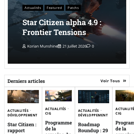
Actualités
Featured
Patchs
Star Citizen alpha 4.9 :
Frontier Tensions
Korian Munshine
21 Juillet 2026
0
Derniers articles
Voir Tous
ACTUALITÉS
ACTUALIT
ACTUALITÉS
ACTUALITÉS
CIG
CIG
DÉVELOPPEMENT
DÉVELOPPEMENT
Programme
Progra
Star Citizen :
Roadmap
de la
de la
rapport
Roundup : 29