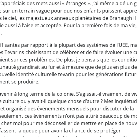
appréciais des mets aussi « étranges ». J’ai même aidé un 
rre sur un terrain vague pour que nos enfants puissent appr
ers le ciel, les majestueux anneaux planétaires de Branaugh I
e aussi à l’aise et acceptée. Pour la première fois de ma vie
.
suffisantes par rapport à la plupart des systèmes de l’UEE, ma
s Tevarins choisissant de célébrer et de faire évoluer une c
ient sur ces problèmes. De plus, je pensais que les conditi
nauté grandirait au fur et à mesure que de plus en plus de
nouvelle identité culturelle tevarin pour les générations futur
ment se produire.
avenir à long terme de la colonie. S’agissait-il vraiment de vi
 culture ou y avait-il quelque chose d’autre ? Mes inquiétu
r et organisé des événements mensuels pour discuter de la
 seulement ces événements n’ont pas attiré beaucoup de m
chez moi pour me déconseiller de mettre en place de nouv
fassent la queue pour avoir la chance de se protéger