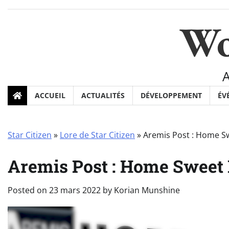
Skip
to
Wo
content
ACCUEIL
ACTUALITÉS
DÉVELOPPEMENT
ÉV
Star Citizen
»
Lore de Star Citizen
»
Aremis Post : Home 
Aremis Post : Home Swee
Posted on
23 mars 2022
by
Korian Munshine