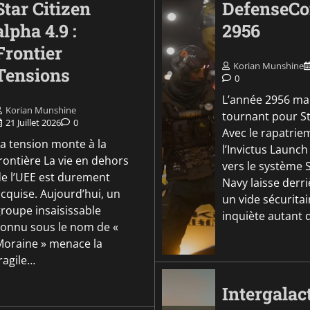
Star Citizen
DefenseC
alpha 4.9 :
2956
Frontier
Korian Munshine
Tensions
0
L’année 2956 ma
Korian Munshine
tournant pour S
21 Juillet 2026
0
Avec le rapatrie
La tension monte à la
l’Invictus Launc
rontière La vie en dehors
vers le système S
de l’UEE est durement
Navy laisse derri
cquise. Aujourd’hui, un
un vide sécuritai
groupe insaisissable
inquiète autant q
connu sous le nom de «
Moraine » menace la
ragile…
Intergalac