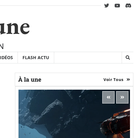
twitter
youtube
Disc
une
N
IDÉOS
FLASH ACTU
À la une
Voir Tous