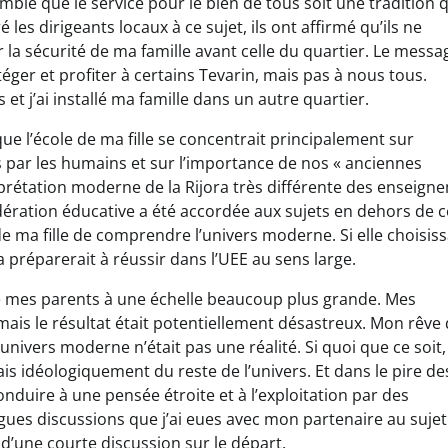
ble que le service pour le bien de tous soit une tradition q
es dirigeants locaux à ce sujet, ils ont affirmé qu’ils ne
la sécurité de ma famille avant celle du quartier. Le messa
éger et profiter à certains Tevarin, mais pas à nous tous.
et j’ai installé ma famille dans un autre quartier.
que l’école de ma fille se concentrait principalement sur
s par les humains et sur l’importance de nos « anciennes
rprétation moderne de la Rijora très différente des enseign
dération éducative a été accordée aux sujets en dehors de c
 ma fille de comprendre l’univers moderne. Si elle choisiss
a préparerait à réussir dans l’UEE au sens large.
s de mes parents à une échelle beaucoup plus grande. Mes
ais le résultat était potentiellement désastreux. Mon rêve 
’univers moderne n’était pas une réalité. Si quoi que ce soit,
 idéologiquement du reste de l’univers. Et dans le pire de
nduire à une pensée étroite et à l’exploitation par des
es discussions que j’ai eues avec mon partenaire au sujet
une courte discussion sur le départ.