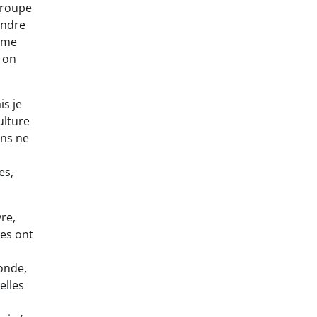
groupe
endre
I me
, on
is je
ulture
ons ne
es,
vre,
des ont
onde,
elles