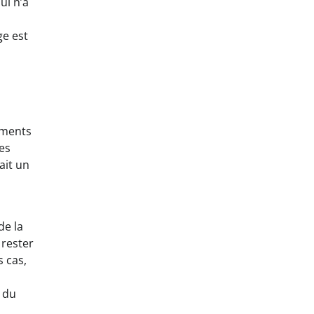
ui n’a
ge est
ements
es
ait un
de la
 rester
s cas,
 du