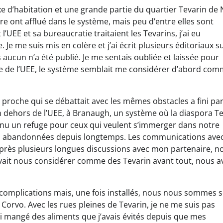
 d’habitation et une grande partie du quartier Tevarin de
ire ont afflué dans le système, mais peu d’entre elles sont
’UEE et sa bureaucratie traitaient les Tevarins, j’ai eu
Je me suis mis en colère et j’ai écrit plusieurs éditoriaux s
aucun n’a été publié. Je me sentais oubliée et laissée pour
de l’UEE, le système semblait me considérer d’abord co
 proche qui se débattait avec les mêmes obstacles a fini pa
 en dehors de l’UEE, à Branaugh, un système où la diaspora T
venu un refuge pour ceux qui veulent s’immerger dans notre
ions abandonnées depuis longtemps. Les communications av
après plusieurs longues discussions avec mon partenaire, n
evait nous considérer comme des Tevarin avant tout, nous 
complications mais, une fois installés, nous nous sommes s
orvo. Avec les rues pleines de Tevarin, je ne me suis pas
’ai mangé des aliments que j’avais évités depuis que mes