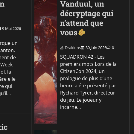
on
Vanduul, un
décryptage qui
n’attend que
9 Mai 2026
vous
rque un
Drakions
30 Juin 2026
0
tanton.
SQUADRON 42 - Les
ment de
premiers mots Lors de la
h Week
CitizenCon 2024, un
ol, la
prologue de plus d’une
ère elle
heure a été présenté par
re qui
Rychard Tyrer, directeur
u’il…
du jeu. Le joueur y
incarne…
tic