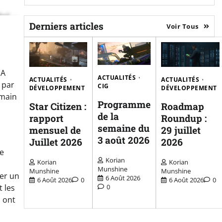
Derniers articles
Voir Tous
 A
ACTUALITÉS
ACTUALITÉS
ACTUALITÉS
 par
CIG
DÉVELOPPEMENT
DÉVELOPPEMENT
umain
Programme
Star Citizen :
Roadmap
de la
rapport
Roundup :
semaine du
mensuel de
29 juillet
3 août 2026
Juillet 2026
2026
me
Korian
Korian
Korian
Munshine
Munshine
Munshine
ner un
6 Août 2026
6 Août 2026
0
6 Août 2026
0
0
 les
l ont