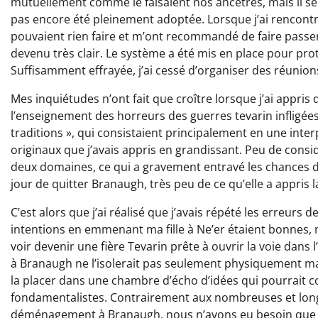
mutuellement comme le faisaient nos ancêtres, mais il sem
pas encore été pleinement adoptée. Lorsque j’ai rencontré l
pouvaient rien faire et m’ont recommandé de faire passer 
devenu très clair. Le système a été mis en place pour prot
Suffisamment effrayée, j’ai cessé d’organiser des réunions 
Mes inquiétudes n’ont fait que croître lorsque j’ai appris 
l’enseignement des horreurs des guerres tevarin infligée
traditions », qui consistaient principalement en une inte
originaux que j’avais appris en grandissant. Peu de consi
deux domaines, ce qui a gravement entravé les chances de
jour de quitter Branaugh, très peu de ce qu’elle a appris l
C’est alors que j’ai réalisé que j’avais répété les erreur
intentions en emmenant ma fille à Ne’er étaient bonnes, m
voir devenir une fière Tevarin prête à ouvrir la voie dans l
à Branaugh ne l’isolerait pas seulement physiquement mais
la placer dans une chambre d’écho d’idées qui pourrait co
fondamentalistes. Contrairement aux nombreuses et longu
déménagement à Branaugh, nous n’avons eu besoin que d’