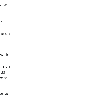
 New
ur
mme un
r
evarin
ec mon
ous
avons
entis