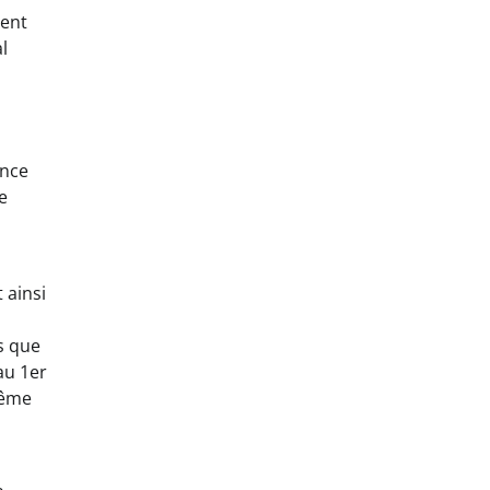
ient
l
ance
e
 ainsi
s que
au 1er
même