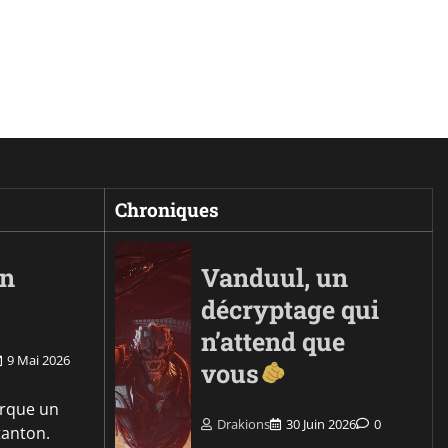
Chroniques
on
Vanduul, un
décryptage qui
n’attend que
9 Mai 2026
vous
rque un
Drakions
30 Juin 2026
0
tanton.