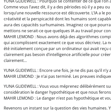
YUNA GLIDEWELL : Pourquoi se contenter de ce que l’on 
Comme vous l’avez dit, il y a des périodes où il y a peu
lorsqu’une nouvelle ressource est découverte. L’IA a le po
créativité et la perspicacité dont les humains sont capabl
aura des capacités surhumaines. Imaginez ce que pourrait
mettions ne serait-ce que quelques IA au travail pour con
MAHIR LEMOND : Nous avons déjà des algorithmes comple
qui accomplissent exactement ce que vous décrivez. La n
été initialement conçue par un ordinateur qui avait reçu
clairement pas besoin d’intelligence artificielle pour cré
clairement…
YUNA GLIDEWELL : Encore une fois, je ne dis pas qu’il n’y a
MAHIR LEMOND : Je n’ai pas terminé. Les preuves indiquen
YUNA GLIDEWELL : Vous vous méprenez délibérément sur mo
considération le danger hypothétique et que nous ferons 
MAHIR LEMOND : Le danger n’est pas hypothétique et vo
Revenons un instant sur la question des vies humaines. 