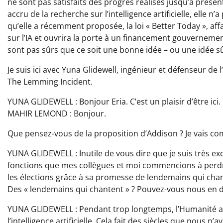
ne sont pas satisfaits des progrès réalisés jusqu’à pré
accru de la recherche sur l’intelligence artificielle, elle 
qu’elle a récemment proposée, la loi « Better Today », af
sur l’IA et ouvrira la porte à un financement gouvernement
sont pas sûrs que ce soit une bonne idée – ou une idée s
Je suis ici avec Yuna Glidewell, ingénieur et défenseur de l’
The Lemming Incident.
YUNA GLIDEWELL : Bonjour Eria. C’est un plaisir d’être ici.
MAHIR LEMOND : Bonjour.
Que pensez-vous de la proposition d’Addison ? Je vais c
YUNA GLIDEWELL : Inutile de vous dire que je suis très exc
fonctions que mes collègues et moi commencions à perdre 
les élections grâce à sa promesse de lendemains qui cha
Des « lendemains qui chantent » ? Pouvez-vous nous en di
YUNA GLIDEWELL : Pendant trop longtemps, l’Humanité a e
l’intelligence artificielle. Cela fait des siècles que nous n’