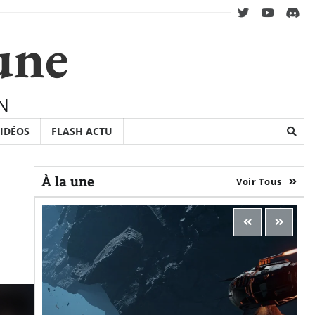
twitter
youtube
Disc
une
N
IDÉOS
FLASH ACTU
À la une
Voir Tous