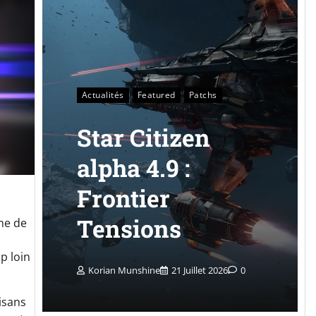
Actualités
Featured
Patchs
Star Citizen
alpha 4.9 :
Frontier
Tensions
me de
p loin
Korian Munshine
21 Juillet 2026
0
isans