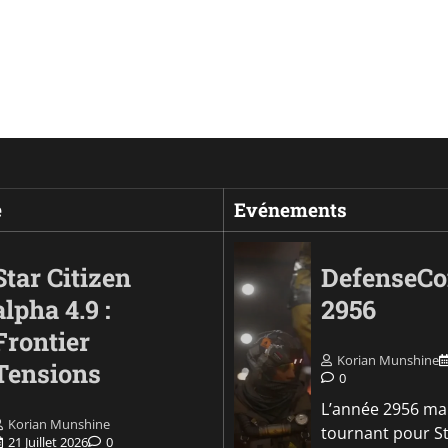
e
Evénements
Star Citizen
DefenseC
alpha 4.9 :
2956
Frontier
Korian Munshine
Tensions
0
L’année 2956 ma
Korian Munshine
tournant pour S
21 Juillet 2026
0