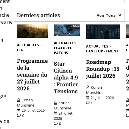
ement
on
Derniers articles
erche
Voir Tous
res ne
4 :
ACTUALITÉS
ACTUALITÉS
A
ACTUALITÉS
FEATURED
CIG
C
DÉVELOPPEMENT
PATCHS
Programme
Roadmap
Star
de la
d
Roundup : 15
Citizen
semaine du
juillet 2026
alpha 4.9
27 juillet
2
: Frontier
2026
Korian
Tensions
Munshine
agné
21 Juillet 2026
Korian
Korian
0
Munshine
M
Munshine
29 Juillet 2026
21 Juillet
0
2026
le de
0
a