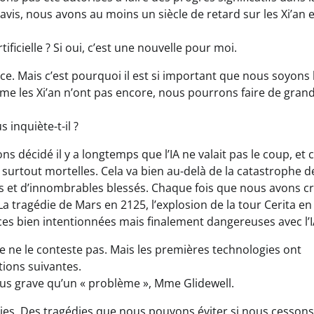
 avis, nous avons au moins un siècle de retard sur les Xi’an 
tificielle ? Si oui, c’est une nouvelle pour moi.
e. Mais c’est pourquoi il est si important que nous soyons 
me les Xi’an n’ont pas encore, nous pourrons faire de gran
 inquiète-t-il ?
décidé il y a longtemps que l’IA ne valait pas le coup, et 
urtout mortelles. Cela va bien au-delà de la catastrophe de
ts et d’innombrables blessés. Chaque fois que nous avons c
 tragédie de Mars en 2125, l’explosion de la tour Cerita en
ces bien intentionnées mais finalement dangereuses avec l’I
e ne le conteste pas. Mais les premières technologies ont
tions suivantes.
us grave qu’un « problème », Mme Glidewell.
dies. Des tragédies que nous pouvons éviter si nous cessons