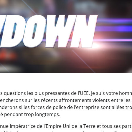
Actualités
Featured
Patchs
Star Citizen
Alpha 4.7 :
Welcome to the
rock
 questions les plus pressantes de l’UEE. Je suis votre hom
 pencherons sur les récents affrontements violents entre les
rons si les forces de police de l’entreprise sont allées tro
Korian Munshine
26 Mars 2026
0
oré pendant trop longtemps.
nue Impératrice de l’Empire Uni de la Terre et tous ses part