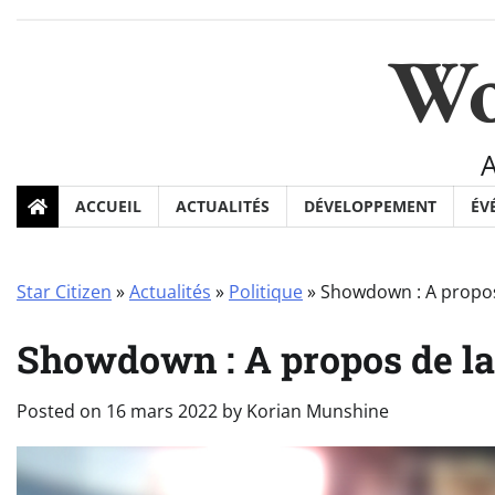
Skip
to
Wo
content
ACCUEIL
ACTUALITÉS
DÉVELOPPEMENT
ÉV
Star Citizen
»
Actualités
»
Politique
»
Showdown : A propos 
Showdown : A propos de la 
Posted on
16 mars 2022
by
Korian Munshine