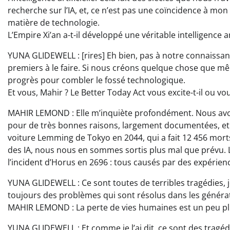
recherche sur l’IA, et, ce n’est pas une coïncidence à mon
matière de technologie.
L’Empire Xi’an a-t-il développé une véritable intelligence ar
YUNA GLIDEWELL : [rires] Eh bien, pas à notre connaissanc
premiers à le faire. Si nous créons quelque chose que mê
progrès pour combler le fossé technologique.
Et vous, Mahir ? Le Better Today Act vous excite-t-il ou vous
MAHIR LEMOND : Elle m’inquiète profondément. Nous avons 
pour de très bonnes raisons, largement documentées, et s
voiture Lemming de Tokyo en 2044, qui a fait 12 456 mor
des IA, nous nous en sommes sortis plus mal que prévu. La
l’incident d’Horus en 2696 : tous causés par des expérien
YUNA GLIDEWELL : Ce sont toutes de terribles tragédies, j
toujours des problèmes qui sont résolus dans les généra
MAHIR LEMOND : La perte de vies humaines est un peu pl
YUNA GLIDEWELL : Et comme je l’ai dit, ce sont des tragé