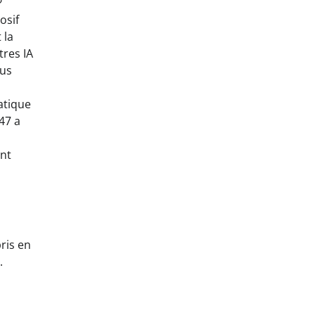
?
osif
 la
tres IA
ous
atique
47 a
ent
ris en
.