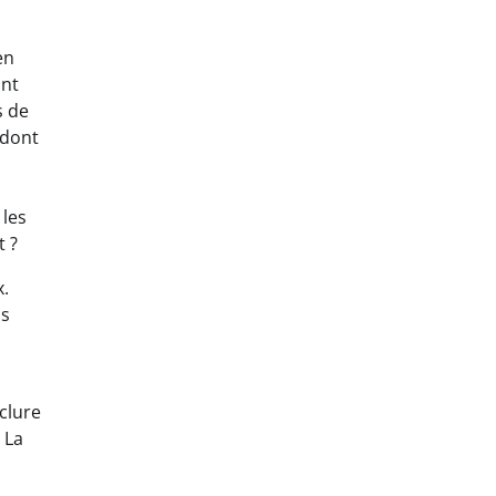
en
ont
s de
 dont
 les
t ?
x.
os
clure
 La