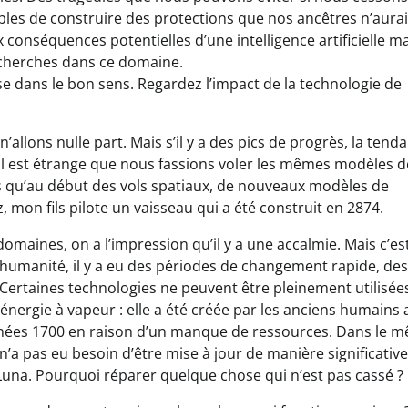
les de construire des protections que nos ancêtres n’aura
onséquences potentielles d’une intelligence artificielle ma
echerches dans ce domaine.
 dans le bon sens. Regardez l’impact de la technologie de
allons nulle part. Mais s’il y a des pics de progrès, la tend
il est étrange que nous fassions voler les mêmes modèles d
s qu’au début des vols spatiaux, de nouveaux modèles de
z, mon fils pilote un vaisseau qui a été construit en 2874.
aines, on a l’impression qu’il y a une accalmie. Mais c’est
 l’humanité, il y a eu des périodes de changement rapide, des
 Certaines technologies ne peuvent être pleinement utilisée
nergie à vapeur : elle a été créée par les anciens humains 
 années 1700 en raison d’un manque de ressources. Dans le 
n’a pas eu besoin d’être mise à jour de manière significative
na. Pourquoi réparer quelque chose qui n’est pas cassé ?