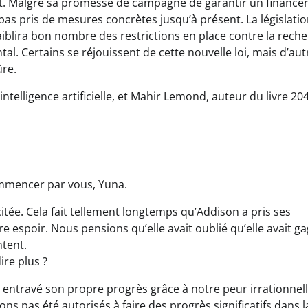
sent. Malgré sa promesse de campagne de garantir un financ
n’a pas pris de mesures concrètes jusqu’à présent. La législati
faiblira bon nombre des restrictions en place contre la rech
al. Certains se réjouissent de cette nouvelle loi, mais d’aut
ûre.
intelligence artificielle, et Mahir Lemond, auteur du livre 204
ommencer par vous, Yuna.
itée. Cela fait tellement longtemps qu’Addison a pris ses
espoir. Nous pensions qu’elle avait oublié qu’elle avait g
ntent.
re plus ?
ntravé son propre progrès grâce à notre peur irrationnel
avons pas été autorisés à faire des progrès significatifs dans l