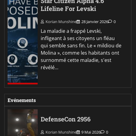
Star Citizen Alpha 4.6
Lifeline For Levski
Korian Munshine
28 Janvier 2026
0
La maladie a frappé Levski,
infligeant à ses citoyens un fléau
qui semble sans fin. Le « mildiou de
Molina », comme les habitants ont
surnommé cette maladie, s'est
révélé…
Evénements
DefenseCon 2956
Korian Munshine
9 Mai 2026
0