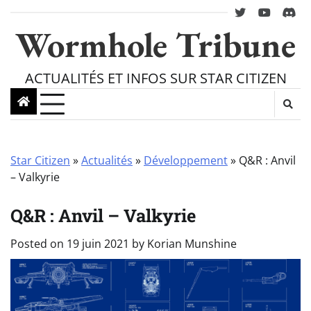
Skip
twitter
youtube
Disc
to
Wormhole Tribune
content
ACTUALITÉS ET INFOS SUR STAR CITIZEN
Star Citizen
»
Actualités
»
Développement
»
Q&R : Anvil
– Valkyrie
Q&R : Anvil – Valkyrie
Posted on
19 juin 2021
by
Korian Munshine