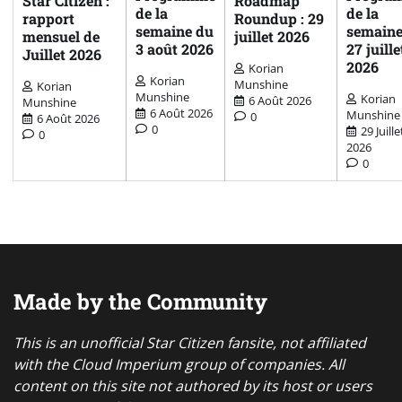
Star Citizen :
Roadmap
de la
de la
rapport
Roundup : 29
semaine du
semaine
mensuel de
juillet 2026
3 août 2026
27 juille
Juillet 2026
2026
Korian
Korian
Munshine
Korian
Munshine
Korian
6 Août 2026
Munshine
6 Août 2026
Munshine
0
6 Août 2026
0
29 Juille
0
2026
0
Made by the Community
This is an unofficial Star Citizen fansite, not affiliated
with the Cloud Imperium group of companies. All
content on this site not authored by its host or users