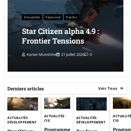
Actualités
Featured
Patchs
Star Citizen alpha 4.9 :
Frontier Tensions
Korian Munshine
21 Juillet 2026
0
Derniers articles
Voir Tous
ACTUALITÉS
ACTUALIT
ACTUALITÉS
ACTUALITÉS
CIG
CIG
DÉVELOPPEMENT
DÉVELOPPEMENT
Programme
Progra